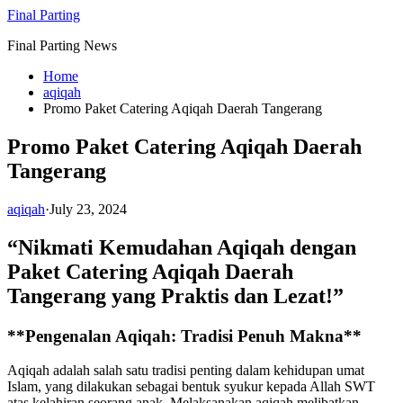
Skip
Final Parting
to
Final Parting News
content
Home
aqiqah
Promo Paket Catering Aqiqah Daerah Tangerang
Promo Paket Catering Aqiqah Daerah
Tangerang
aqiqah
·
July 23, 2024
“Nikmati Kemudahan Aqiqah dengan
Paket Catering Aqiqah Daerah
Tangerang yang Praktis dan Lezat!”
**Pengenalan Aqiqah: Tradisi Penuh Makna**
Aqiqah adalah salah satu tradisi penting dalam kehidupan umat
Islam, yang dilakukan sebagai bentuk syukur kepada Allah SWT
atas kelahiran seorang anak. Melaksanakan aqiqah melibatkan