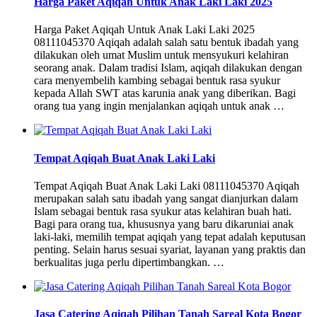
Harga Paket Aqiqah Untuk Anak Laki Laki 2025
Harga Paket Aqiqah Untuk Anak Laki Laki 2025
08111045370 Aqiqah adalah salah satu bentuk ibadah yang
dilakukan oleh umat Muslim untuk mensyukuri kelahiran
seorang anak. Dalam tradisi Islam, aqiqah dilakukan dengan
cara menyembelih kambing sebagai bentuk rasa syukur
kepada Allah SWT atas karunia anak yang diberikan. Bagi
orang tua yang ingin menjalankan aqiqah untuk anak …
Tempat Aqiqah Buat Anak Laki Laki
Tempat Aqiqah Buat Anak Laki Laki 08111045370 Aqiqah
merupakan salah satu ibadah yang sangat dianjurkan dalam
Islam sebagai bentuk rasa syukur atas kelahiran buah hati.
Bagi para orang tua, khususnya yang baru dikaruniai anak
laki-laki, memilih tempat aqiqah yang tepat adalah keputusan
penting. Selain harus sesuai syariat, layanan yang praktis dan
berkualitas juga perlu dipertimbangkan. …
Jasa Catering Aqiqah Pilihan Tanah Sareal Kota Bogor