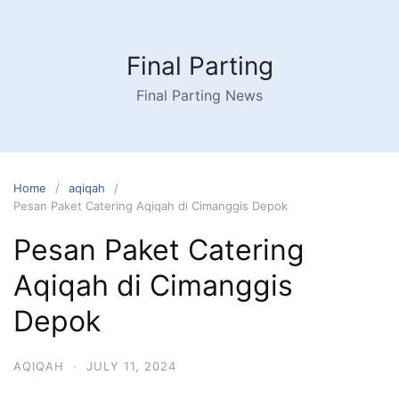
Skip
to
content
Final Parting
Final Parting News
Home
aqiqah
Pesan Paket Catering Aqiqah di Cimanggis Depok
Pesan Paket Catering
Aqiqah di Cimanggis
Depok
AQIQAH
·
JULY 11, 2024