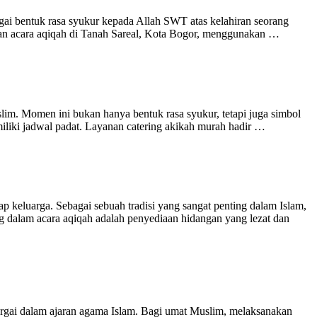
i bentuk rasa syukur kepada Allah SWT atas kelahiran seorang
kan acara aqiqah di Tanah Sareal, Kota Bogor, menggunakan …
im. Momen ini bukan hanya bentuk rasa syukur, tetapi juga simbol
miliki jadwal padat. Layanan catering akikah murah hadir …
eluarga. Sebagai sebuah tradisi yang sangat penting dalam Islam,
 dalam acara aqiqah adalah penyediaan hidangan yang lezat dan
argai dalam ajaran agama Islam. Bagi umat Muslim, melaksanakan