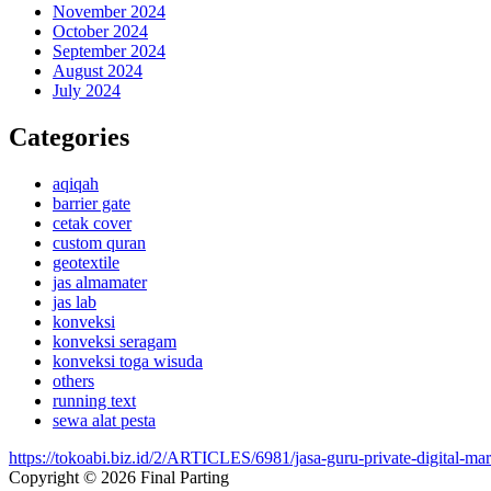
November 2024
October 2024
September 2024
August 2024
July 2024
Categories
aqiqah
barrier gate
cetak cover
custom quran
geotextile
jas almamater
jas lab
konveksi
konveksi seragam
konveksi toga wisuda
others
running text
sewa alat pesta
https://tokoabi.biz.id/2/ARTICLES/6981/jasa-guru-private-digital-ma
Copyright © 2026 Final Parting