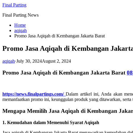
Skip
Final Parting
to
Final Parting News
content
Home
aqiqah
Promo Jasa Aqiqah di Kembangan Jakarta Barat
Promo Jasa Aqiqah di Kembangan Jakarta
aqiqah
·
July 30, 2024
August 2, 2024
Promo Jasa Aqiqah di Kembangan Jakarta Barat
08
https://news.finalpartings.com/
Dalam artikel ini, Anda akan me
memanfaatkan promo ini, keunggulan produk yang ditawarkan, serta ti
Mengapa Memilih Jasa Aqiqah di Kembangan Jakar
1. Kemudahan dalam Memenuhi Syarat Aqiqah
Jasa aqiqah di Kembangan Jakarta Barat menawarkan kemudahan dala