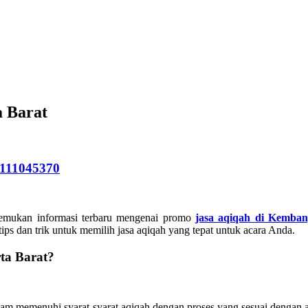
 Barat
111045370
nemukan informasi terbaru mengenai promo
jasa aqiqah di Kemban
ps dan trik untuk memilih jasa aqiqah yang tepat untuk acara Anda.
ta Barat?
m memenuhi syarat-syarat aqiqah dengan proses yang sesuai dengan a