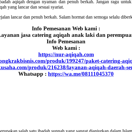
an ibadah aqiqah dengan nyaman dan penuh berkah. Jangan ragu unt
h yang lancar dan sesuai syariat.
rjalan lancar dan penuh berkah. Salam hormat dan semoga selalu diberk
Info Pemesanan Web kami :
ayanan jasa catering aqiqah anak laki dan perempu
Info Pemesanan
Web kami :
https://nur-aqiqah.com
dongkrakbisnis.com/produk/199247/paket-catering-aqi
akusaha.com/produk/216238/layanan-aqiqah-daerah-se
Whatsapp :
https://wa.me/08111045370
pakan salah satu ibadah sunnah yang sangat dianjurkan dalam Islam se