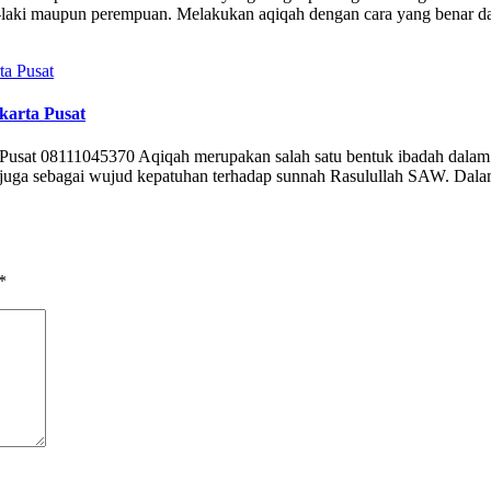
aki maupun perempuan. Melakukan aqiqah dengan cara yang benar dan s
karta Pusat
Pusat 08111045370 Aqiqah merupakan salah satu bentuk ibadah dalam I
tapi juga sebagai wujud kepatuhan terhadap sunnah Rasulullah SAW. D
*