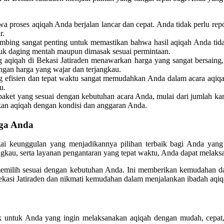
 proses aqiqah Anda berjalan lancar dan cepat. Anda tidak perlu re
r.
bing sangat penting untuk memastikan bahwa hasil aqiqah Anda tidak
tuk daging mentah maupun dimasak sesuai permintaan.
 aqiqah di Bekasi Jatiraden menawarkan harga yang sangat bersaing
ngan harga yang wajar dan terjangkau.
 efisien dan tepat waktu sangat memudahkan Anda dalam acara aqiqah.
u.
aket yang sesuai dengan kebutuhan acara Anda, mulai dari jumlah ka
ikan aqiqah dengan kondisi dan anggaran Anda.
rga Anda
 keunggulan yang menjadikannya pilihan terbaik bagi Anda yang i
ngkau, serta layanan pengantaran yang tepat waktu, Anda dapat melaksa
isa memilih sesuai dengan kebutuhan Anda. Ini memberikan kemudahan
ekasi Jatiraden dan nikmati kemudahan dalam menjalankan ibadah aqiq
ik untuk Anda yang ingin melaksanakan aqiqah dengan mudah, cepat,