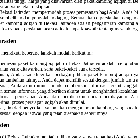
itas tinggi, harga yang ditawarkan oleh paket kambing aqiqah di Bek
aran yang telah disiapkan.
Bekasi Jatiraden mempermudah proses pemesanan bagi Anda. Anda bis
nyembelihan dan pengolahan daging. Semua akan dipersiapkan dengan c
et kambing aqiqah di Bekasi Jatiraden adalah pengantaran kambing a
fokus pada persiapan acara aqiqah tanpa khawatir tentang masalah logi
iraden
 mengikuti beberapa langkah mudah berikut ini:
mesan paket kambing aqiqah di Bekasi Jatiraden adalah menghubung
nan yang ditawarkan, serta paket-paket yang tersedia.
an, Anda akan diberikan berbagai pilihan paket kambing aqiqah yan
an tambahan lainnya. Anda dapat memilih sesuai dengan jumlah tamu a
uai, Anda akan diminta untuk memberikan informasi terkait tanggal 
kan semua informasi yang diberikan akurat untuk menghindari kesalahan
irmasi pemesanan Anda dan memberikan rincian pembayaran. Anda
rima, proses persiapan aqiqah akan dimulai.
sai, tim dari penyedia layanan akan mengantarkan kambing yang sudah 
sesuai dengan jadwal yang telah disepakati sebelumnya.
aden
i Bekasi Jatiraden menjadi pilihan yang sangat tepat bagi Anda yang