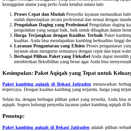
keunggulan utama yang perlu Anda ketahui antara lain:
Proses Cepat dan Mudah
Penyedia layanan memastikan bahwa
sudah dipersiapkan secara profesional dan sesuai dengan standa
Pengolahan Daging yang Profesional
Pengolahan daging kam
pengolahan yang sangat baik, baik untuk dibagikan dalam ben
Harga Terjangkau dengan Kualitas Terbaik
Paket kambing
kualitas. Anda bisa mendapatkan kambing berkualitas tinggi de
Layanan Pengantaran yang Efisien
Proses pengantaran yang
layanan akan mengurus semuanya dengan cepat dan tepat wakt
Berbagai Pilihan Paket yang Fleksibel
Anda dapat memilih p
memberikan fleksibilitas yang besar agar Anda bisa menyesua
Kesimpulan: Paket Aqiqah yang Tepat untuk Kelua
Paket kambing aqiqah di Bekasi Jatiraden
menawarkan berbagai
terpercaya. Dengan kualitas kambing yang terjamin, harga yang terja
Selain itu, dengan berbagai pilihan paket yang tersedia, Anda b
aqiqah. Segera hubungi penyedia layanan paket kambing aqiqah di B
Penutup:
Paket kambing aqiqah di Bekasi Jatiraden
adalah pilihan terba