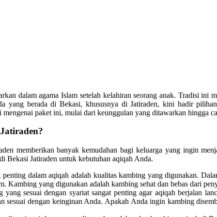
jarkan dalam agama Islam setelah kelahiran seorang anak. Tradisi in
yang berada di Bekasi, khususnya di Jatiraden, kini hadir pilihan 
ui mengenai paket ini, mulai dari keunggulan yang ditawarkan hingga 
Jatiraden?
aden memberikan banyak kemudahan bagi keluarga yang ingin menjal
i Bekasi Jatiraden untuk kebutuhan aqiqah Anda.
g penting dalam aqiqah adalah kualitas kambing yang digunakan. Dal
m. Kambing yang digunakan adalah kambing sehat dan bebas dari penya
yang sesuai dengan syariat sangat penting agar aqiqah berjalan lan
an sesuai dengan keinginan Anda. Apakah Anda ingin kambing disembe