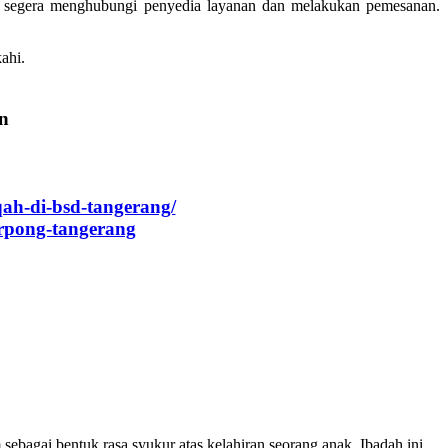
uk segera menghubungi penyedia layanan dan melakukan pemesanan.
ahi.
an
qah-di-bsd-tangerang/
rpong-tangerang
bagai bentuk rasa syukur atas kelahiran seorang anak. Ibadah ini