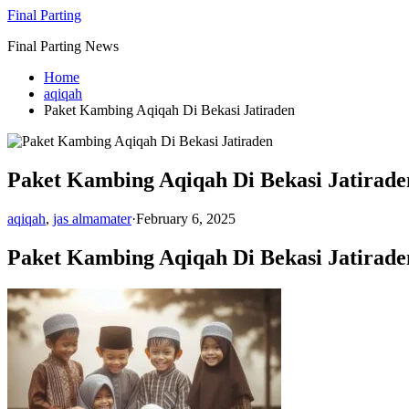
Skip
Final Parting
to
Final Parting News
content
Home
aqiqah
Paket Kambing Aqiqah Di Bekasi Jatiraden
Paket Kambing Aqiqah Di Bekasi Jatirade
aqiqah
,
jas almamater
·
February 6, 2025
Paket Kambing Aqiqah Di Bekasi Jatira