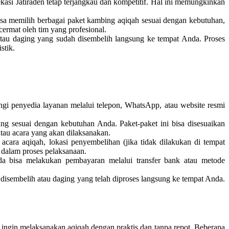
asi Jatiraden tetap terjangkau dan kompetitif. Hal ini memungkinkan
a memilih berbagai paket kambing aqiqah sesuai dengan kebutuhan,
ermat oleh tim yang profesional.
tau daging yang sudah disembelih langsung ke tempat Anda. Proses
stik.
i penyedia layanan melalui telepon, WhatsApp, atau website resmi
g sesuai dengan kebutuhan Anda. Paket-paket ini bisa disesuaikan
tau acara yang akan dilaksanakan.
acara aqiqah, lokasi penyembelihan (jika tidak dilakukan di tempat
 dalam proses pelaksanaan.
 bisa melakukan pembayaran melalui transfer bank atau metode
disembelih atau daging yang telah diproses langsung ke tempat Anda.
 ingin melaksanakan aqiqah dengan praktis dan tanpa repot. Beberapa