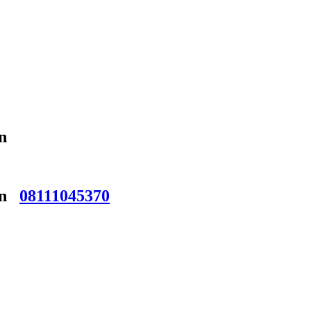
n
den
08111045370