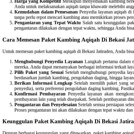
Harga yang Kompetitif
Meskipun menyediakan kambing berkual
Anda untuk melaksanakan aqiqah tanpa khawatir melebihi angg
Kemudahan dalam Pemesanan
Penyedia layanan aqiqah di 
tanpa perlu repot mencari kambing atau memikirkan proses pe
Pengantaran yang Tepat Waktu
Salah satu keunggulan pak
pengantaran dilakukan dengan tepat waktu, sehingga Anda bisa 
Cara Memesan Paket Kambing Aqiqah Di Bekasi Jat
Untuk memesan paket kambing aqiqah di Bekasi Jatiraden, Anda bisa
Menghubungi Penyedia Layanan
Langkah pertama dalam me
mereka. Anda dapat menanyakan berbagai informasi terkait laya
Pilih Paket yang Sesuai
Setelah menghubungi penyedia layan
berdasarkan jumlah kambing, pengolahan daging, hingga layan
Berikan Informasi Lengkap
Setelah memilih paket yang ses
penyedia), serta preferensi pengolahan daging kambing. Pasti
Konfirmasi Pembayaran
Penyedia layanan akan mengkonf
pembayaran lain yang telah disepakati. Setelah pembayaran dite
Pengantaran dan Penyelesaian
Setelah semua persiapan sele
Proses pengantaran ini akan dilakukan dengan tepat waktu dan 
Keunggulan Paket Kambing Aqiqah Di Bekasi Jatir
Dengan berbagai keunggulan yang ditawarkan, paket kambing aqiqah d