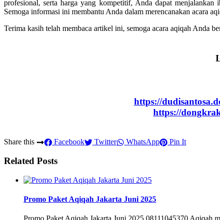
profesional, serta harga yang kompetitif, Anda dapat menjalank
Semoga informasi ini membantu Anda dalam merencanakan acara aqiqa
Terima kasih telah membaca artikel ini, semoga acara aqiqah Anda be
L
https://dudisantosa.
https://dongkr
Share this
Facebook
Twitter
WhatsApp
Pin It
Related Posts
Promo Paket Aqiqah Jakarta Juni 2025
Promo Paket Aqiqah Jakarta Juni 2025 08111045370 Aqiqah meru