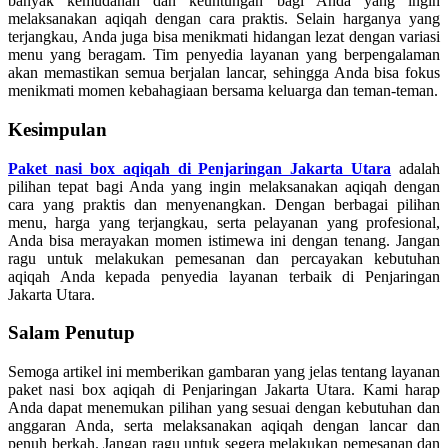
banyak kemudahan dan keuntungan bagi Anda yang ingin
melaksanakan aqiqah dengan cara praktis. Selain harganya yang
terjangkau, Anda juga bisa menikmati hidangan lezat dengan variasi
menu yang beragam. Tim penyedia layanan yang berpengalaman
akan memastikan semua berjalan lancar, sehingga Anda bisa fokus
menikmati momen kebahagiaan bersama keluarga dan teman-teman.
Kesimpulan
Paket nasi box aqiqah di Penjaringan Jakarta Utara
adalah
pilihan tepat bagi Anda yang ingin melaksanakan aqiqah dengan
cara yang praktis dan menyenangkan. Dengan berbagai pilihan
menu, harga yang terjangkau, serta pelayanan yang profesional,
Anda bisa merayakan momen istimewa ini dengan tenang. Jangan
ragu untuk melakukan pemesanan dan percayakan kebutuhan
aqiqah Anda kepada penyedia layanan terbaik di Penjaringan
Jakarta Utara.
Salam Penutup
Semoga artikel ini memberikan gambaran yang jelas tentang layanan
paket nasi box aqiqah di Penjaringan Jakarta Utara. Kami harap
Anda dapat menemukan pilihan yang sesuai dengan kebutuhan dan
anggaran Anda, serta melaksanakan aqiqah dengan lancar dan
penuh berkah. Jangan ragu untuk segera melakukan pemesanan dan