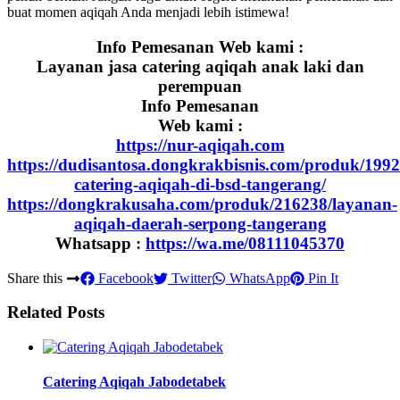
buat momen aqiqah Anda menjadi lebih istimewa!
Info Pemesanan Web kami :
Layanan jasa catering aqiqah anak laki dan
perempuan
Info Pemesanan
Web kami :
https://nur-aqiqah.com
https://dudisantosa.dongkrakbisnis.com/produk/1992
catering-aqiqah-di-bsd-tangerang/
https://dongkrakusaha.com/produk/216238/layanan-
aqiqah-daerah-serpong-tangerang
Whatsapp :
https://wa.me/08111045370
Share this
Facebook
Twitter
WhatsApp
Pin It
Related Posts
Catering Aqiqah Jabodetabek