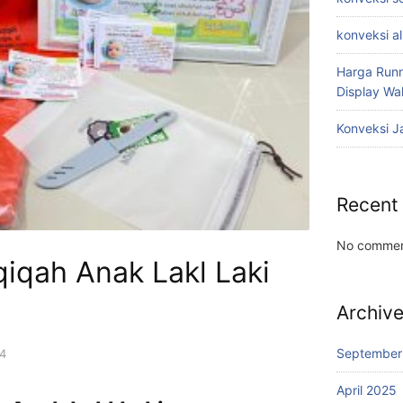
konveksi a
Harga Runn
Display W
Konveksi J
Recent
No commen
iqah Anak Lakl Laki
Archiv
September
4
April 2025