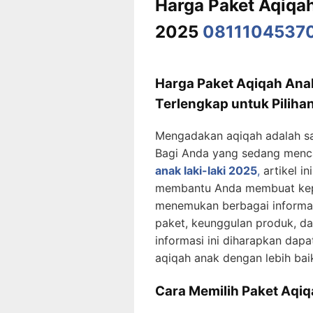
Harga Paket Aqiqah
2025
0811104537
Harga Paket Aqiqah Ana
Terlengkap untuk Piliha
Mengadakan aqiqah adalah sal
Bagi Anda yang sedang menca
anak laki-laki 2025
,
artikel i
membantu Anda membuat keput
menemukan berbagai informas
paket, keunggulan produk, 
informasi ini diharapkan da
aqiqah anak dengan lebih bai
Cara Memilih Paket Aqiq