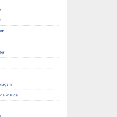
e
r
ran
ter
seragam
oga wisuda
t