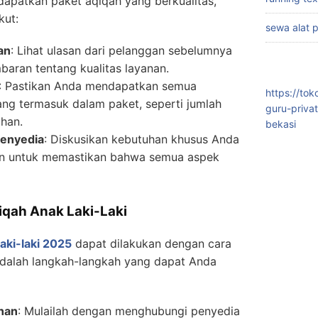
patkan paket aqiqah yang berkualitas,
kut:
sewa alat 
an
: Lihat ulasan dari pelanggan sebelumnya
aran tentang kualitas layanan.
: Pastikan Anda mendapatkan semua
https://to
ang termasuk dalam paket, seperti jumlah
guru-priva
han.
bekasi
Penyedia
: Diskusikan kebutuhan khusus Anda
an untuk memastikan bahwa semua aspek
qah Anak Laki-Laki
aki-laki 2025
dapat dilakukan dengan cara
adalah langkah-langkah yang dapat Anda
nan
: Mulailah dengan menghubungi penyedia