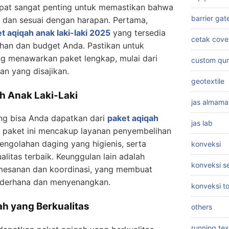
epat sangat penting untuk memastikan bahwa
barrier gat
ar dan sesuai dengan harapan. Pertama,
t aqiqah anak laki-laki 2025
yang tersedia
cetak cove
han dan budget Anda. Pastikan untuk
ng menawarkan paket lengkap, mulai dari
custom qu
n yang disajikan.
geotextile
h Anak Laki-Laki
jas almama
ng bisa Anda dapatkan dari
paket aqiqah
jas lab
, paket ini mencakup layanan penyembelihan
engolahan daging yang higienis, serta
konveksi
litas terbaik. Keunggulan lain adalah
konveksi 
esanan dan koordinasi, yang membuat
sederhana dan menyenangkan.
konveksi t
ah yang Berkualitas
others
running tex