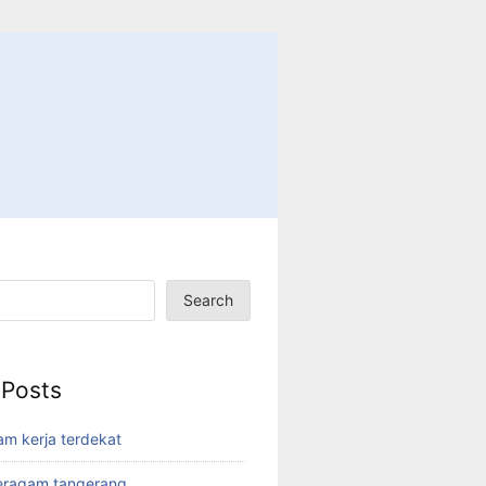
Search
 Posts
am kerja terdekat
eragam tangerang