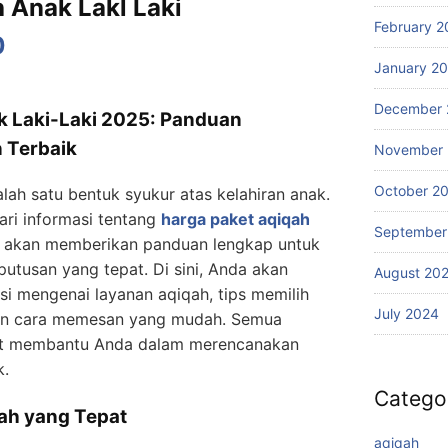
 Anak Lakl Laki
February 2
0
January 2
December 
k Laki-Laki 2025: Panduan
n Terbaik
November
October 2
ah satu bentuk syukur atas kelahiran anak.
ri informasi tentang
harga paket aqiqah
September
ni akan memberikan panduan lengkap untuk
usan yang tepat. Di sini, Anda akan
August 20
i mengenai layanan aqiqah, tips memilih
July 2024
dan cara memesan yang mudah. Semua
pat membantu Anda dalam merencanakan
k.
Catego
ah yang Tepat
aqiqah