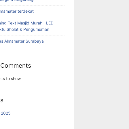
lmamater terdekat
ing Text Masjid Murah | LED
aktu Sholat & Pengumuman
as Almamater Surabaya
 Comments
ts to show.
es
 2025