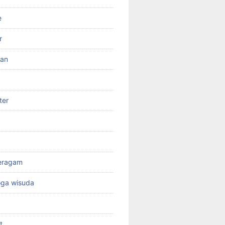
e
r
ran
ter
seragam
oga wisuda
t