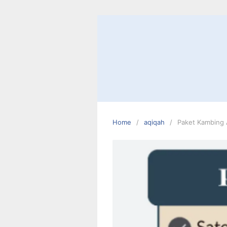
Skip
to
content
Home
aqiqah
Paket Kambing 