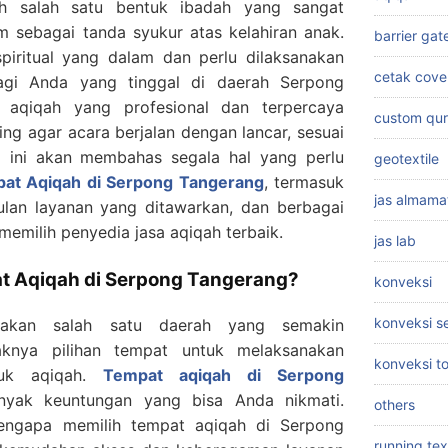
ah salah satu bentuk ibadah yang sangat
m sebagai tanda syukur atas kelahiran anak.
barrier gat
piritual yang dalam dan perlu dilaksanakan
cetak cove
agi Anda yang tinggal di daerah Serpong
 aqiqah yang profesional dan terpercaya
custom qu
ing agar acara berjalan dengan lancar, sesuai
el ini akan membahas segala hal yang perlu
geotextile
at Aqiqah di Serpong Tangerang
, termasuk
jas almama
lan layanan yang ditawarkan, dan berbagai
emilih penyedia jasa aqiqah terbaik.
jas lab
t Aqiqah di Serpong Tangerang?
konveksi
konveksi 
pakan salah satu daerah yang semakin
knya pilihan tempat untuk melaksanakan
konveksi t
suk aqiqah.
Tempat aqiqah di Serpong
ak keuntungan yang bisa Anda nikmati.
others
engapa memilih tempat aqiqah di Serpong
running tex