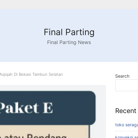
Final Parting
Final Parting News
Aqiqah Di Bekasi Tambun Selatan
Search
Recent
toko serag
konveksi s