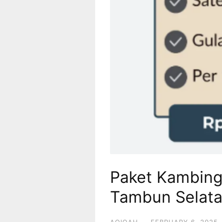
Paket Kambing
Tambun Selat
AQIQAH
·
FEBRUARY 6, 2025