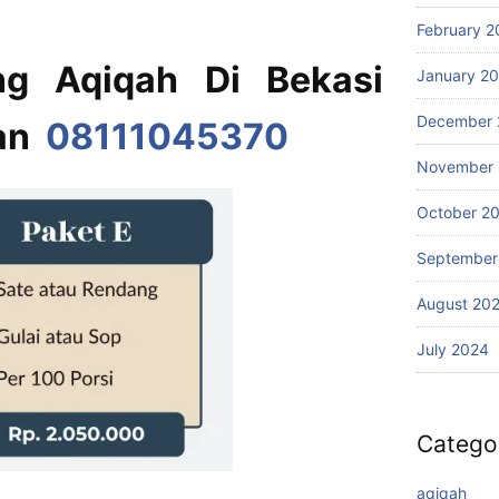
February 2
ng Aqiqah Di Bekasi
January 2
December 
tan
08111045370
November
October 2
September
August 20
July 2024
Catego
aqiqah