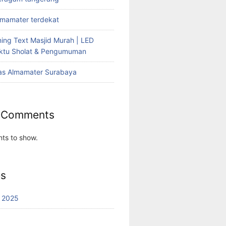
lmamater terdekat
ing Text Masjid Murah | LED
aktu Sholat & Pengumuman
as Almamater Surabaya
 Comments
ts to show.
es
 2025