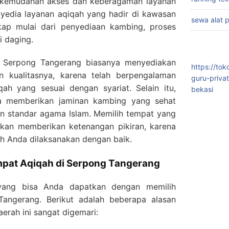
ah kemudahan akses dan keberagaman layanan
yedia layanan aqiqah yang hadir di kawasan
sewa alat 
kap mulai dari penyediaan kambing, proses
i daging.
 Serpong Tangerang biasanya menyediakan
https://to
n kualitasnya, karena telah berpengalaman
guru-priva
ah yang sesuai dengan syariat. Selain itu,
bekasi
ga memberikan jaminan kambing yang sehat
an standar agama Islam. Memilih tempat yang
akan memberikan ketenangan pikiran, karena
h Anda dilaksanakan dengan baik.
pat Aqiqah di Serpong Tangerang
yang bisa Anda dapatkan dengan memilih
angerang. Berikut adalah beberapa alasan
erah ini sangat digemari: