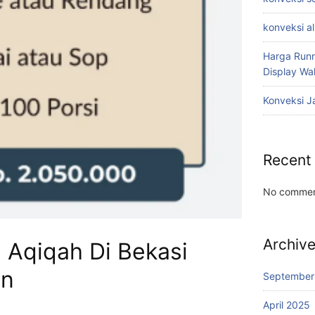
konveksi a
Harga Runn
Display W
Konveksi J
Recent
No commen
Archiv
 Aqiqah Di Bekasi
an
September
April 2025