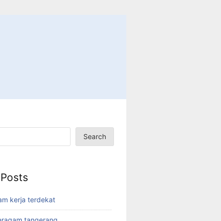
Search
 Posts
am kerja terdekat
eragam tangerang