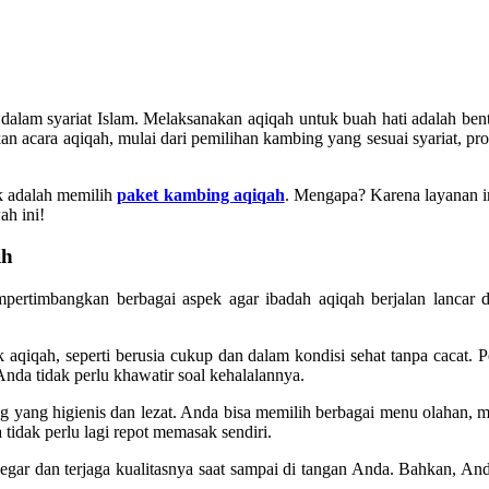
am syariat Islam. Melaksanakan aqiqah untuk buah hati adalah bentu
n acara aqiqah, mulai dari pemilihan kambing yang sesuai syariat, pr
ik adalah memilih
paket kambing aqiqah
. Mengapa? Karena layanan in
ah ini!
ih
pertimbangkan berbagai aspek agar ibadah aqiqah berjalan lancar
 aqiqah, seperti berusia cukup dan dalam kondisi sehat tanpa cacat. 
Anda tidak perlu khawatir soal kehalalannya.
 yang higienis dan lezat. Anda bisa memilih berbagai menu olahan, mul
idak perlu lagi repot memasak sendiri.
gar dan terjaga kualitasnya saat sampai di tangan Anda. Bahkan, An