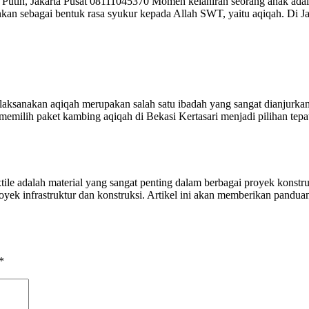
tih, Jakarta Pusat 08111045370 Momen kelahiran seorang anak adalah 
alankan sebagai bentuk rasa syukur kepada Allah SWT, yaitu aqiqah. D
anakan aqiqah merupakan salah satu ibadah yang sangat dianjurkan d
emilih paket kambing aqiqah di Bekasi Kertasari menjadi pilihan tepa
ile adalah material yang sangat penting dalam berbagai proyek konstru
k infrastruktur dan konstruksi. Artikel ini akan memberikan panduan 
*