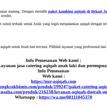
siapan matang. Dengan memilih
paket kambing aqiqah di Bekasi Ja
sendiri.
alah solusi terbaik untuk Anda yang ingin menjalankan aqiqah dengan 
aqiqah untuk buah hati tercinta. Pilihlah layanan yang profesional 
Info Pemesanan Web kami :
ayanan jasa catering aqiqah anak laki dan perempu
Info Pemesanan
Web kami :
https://nur-aqiqah.com
dongkrakbisnis.com/produk/199247/paket-catering-aqi
akusaha.com/produk/216238/layanan-aqiqah-daerah-se
Whatsapp :
https://wa.me/08111045370