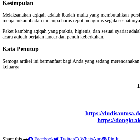
Kesimpulan
Melaksanakan aqiqah adalah ibadah mulia yang membutuhkan per
menjalankan ibadah ini tanpa harus repot mengurus segala sesuatunya 
Paket kambing aqiqah yang praktis, higienis, dan sesuai syariat ad
acara aqiqah berjalan lancar dan penuh keberkahan.
Kata Penutup
Semoga artikel ini bermanfaat bagi Anda yang sedang merencanakan 
keluarga.
L
https://dudisantosa.
https://dongkr
Share this
Facebook
Twitter
WhatsApp
Pin It