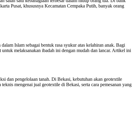
salah satu kebahagiaan terbesar dalam hidup orang tua. Di balik
i Jakarta Pusat, khususnya Kecamatan Cempaka Putih, banyak orang
alam Islam sebagai bentuk rasa syukur atas kelahiran anak. Bagi
t untuk melaksanakan ibadah ini dengan mudah dan lancar. Artikel ini
ksi dan pengelolaan tanah. Di Bekasi, kebutuhan akan geotextile
teknis mengenai jual geotextile di Bekasi, serta cara pemesanan yang