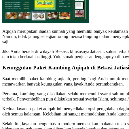
Aqiqah merupakan ibadah sunnah yang memiliki banyak keutamaan dal
Namun, tidak jarang sebagian orang merasa bingung dalam menyiapka
saji.
Jika Anda berada di wilayah Bekasi, khususnya Jatiasih, solusi terba
dan tetap berkualitas tinggi. Yuk, simak penjelasan lengkapnya di baw
Keunggulan Paket Kambing Aqiqah di Bekasi Jatias
Saat memilih paket kambing aqiqah, penting bagi Anda untuk mem
menawarkan banyak keunggulan yang layak Anda pertimbangkan.
Pertama, kambing yang disediakan selalu memenuhi syarat sah untuk
terbaik. Penyembelihan pun dilakukan sesuai syariat Islam, sehingga 
Kedua, layanan paket aqiqah ini menyediakan opsi pengolahan daging
oleh semua kalangan. Kelebihan ini sangat memudahkan Anda karena t
Selain itu, layanan pengemasan modern memastikan makanan tetap se
hidangan aqiqah yang akan dibagikan kepada kerabat dan tetangga.