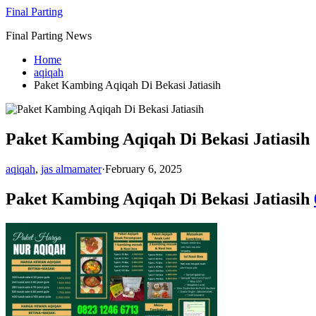
Skip
Final Parting
to
Final Parting News
content
Home
aqiqah
Paket Kambing Aqiqah Di Bekasi Jatiasih
Paket Kambing Aqiqah Di Bekasi Jatiasih
aqiqah
,
jas almamater
·
February 6, 2025
Paket Kambing Aqiqah Di Bekasi Jatiasih