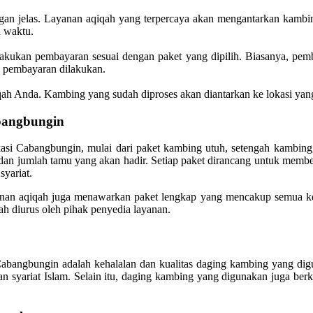
an jelas. Layanan aqiqah yang terpercaya akan mengantarkan kambin
n waktu.
lakukan pembayaran sesuai dengan paket yang dipilih. Biasanya, pemb
ah pembayaran dilakukan.
iqah Anda. Kambing yang sudah diproses akan diantarkan ke lokasi yang 
bangbungin
asi Cabangbungin, mulai dari paket kambing utuh, setengah kambing,
an jumlah tamu yang akan hadir. Setiap paket dirancang untuk memb
syariat.
nan aqiqah juga menawarkan paket lengkap yang mencakup semua kebut
h diurus oleh pihak penyedia layanan.
 Cabangbungin adalah kehalalan dan kualitas daging kambing yang di
syariat Islam. Selain itu, daging kambing yang digunakan juga berku