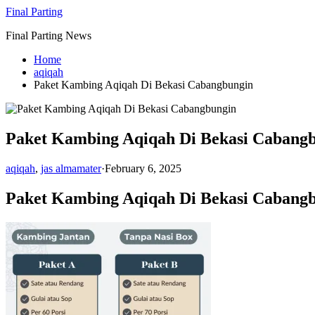
Skip
Final Parting
to
Final Parting News
content
Home
aqiqah
Paket Kambing Aqiqah Di Bekasi Cabangbungin
Paket Kambing Aqiqah Di Bekasi Cabang
aqiqah
,
jas almamater
·
February 6, 2025
Paket Kambing Aqiqah Di Bekasi Cabang