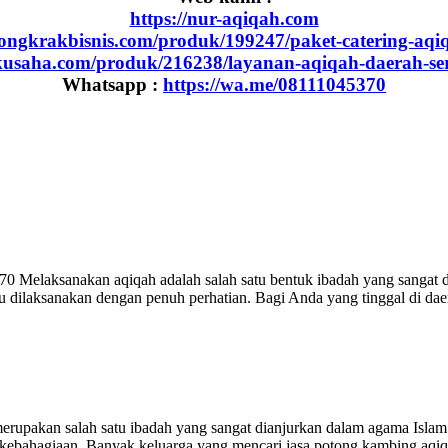
https://nur-aqiqah.com
dongkrakbisnis.com/produk/199247/paket-catering-aqi
akusaha.com/produk/216238/layanan-aqiqah-daerah-se
Whatsapp :
https://wa.me/08111045370
elaksanakan aqiqah adalah salah satu bentuk ibadah yang sangat dia
u dilaksanakan dengan penuh perhatian. Bagi Anda yang tinggal di da
pakan salah satu ibadah yang sangat dianjurkan dalam agama Islam. 
kebahagiaan. Banyak keluarga yang mencari jasa potong kambing aqiq