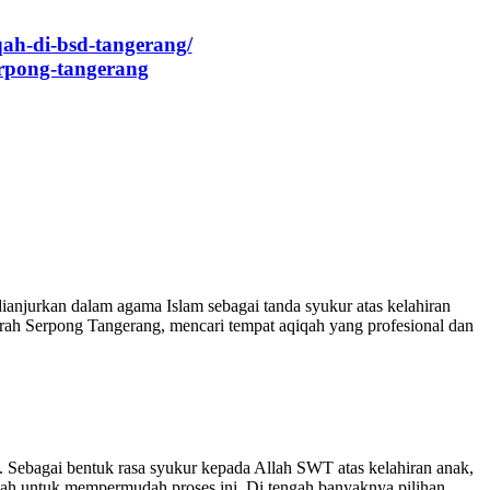
qah-di-bsd-tangerang/
rpong-tangerang
njurkan dalam agama Islam sebagai tanda syukur atas kelahiran
erah Serpong Tangerang, mencari tempat aqiqah yang profesional dan
Sebagai bentuk rasa syukur kepada Allah SWT atas kelahiran anak,
ah untuk mempermudah proses ini. Di tengah banyaknya pilihan,