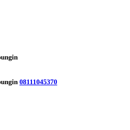
bungin
bungin
08111045370