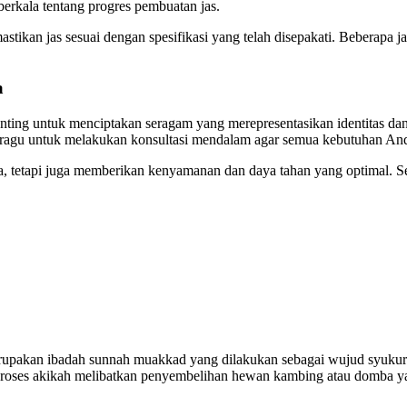
erkala tentang progres pembuatan jas.
emastikan jas sesuai dengan spesifikasi yang telah disepakati. Bebera
a
enting untuk menciptakan seragam yang merepresentasikan identitas da
 ragu untuk melakukan konsultasi mendalam agar semua kebutuhan And
a, tetapi juga memberikan kenyamanan dan daya tahan yang optimal. S
akan ibadah sunnah muakkad yang dilakukan sebagai wujud syukur at
Proses akikah melibatkan penyembelihan hewan kambing atau domba yan