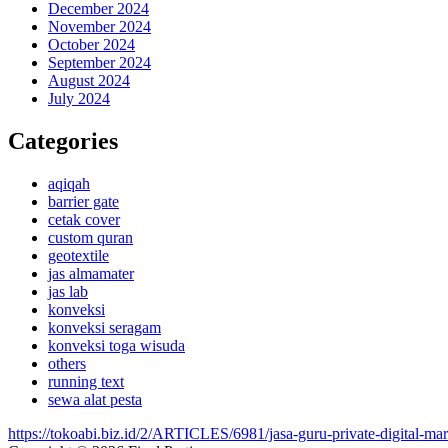
December 2024
November 2024
October 2024
September 2024
August 2024
July 2024
Categories
aqiqah
barrier gate
cetak cover
custom quran
geotextile
jas almamater
jas lab
konveksi
konveksi seragam
konveksi toga wisuda
others
running text
sewa alat pesta
https://tokoabi.biz.id/2/ARTICLES/6981/jasa-guru-private-digital-ma