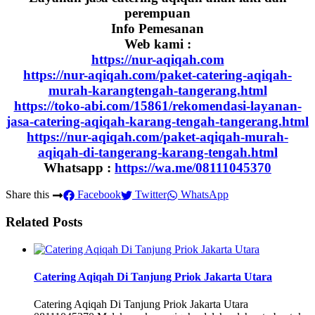
perempuan
Info Pemesanan
Web kami :
https://nur-aqiqah.com
https://nur-aqiqah.com/paket-catering-aqiqah-
murah-karangtengah-tangerang.html
https://toko-abi.com/15861/rekomendasi-layanan-
jasa-catering-aqiqah-karang-tengah-tangerang.html
https://nur-aqiqah.com/paket-aqiqah-murah-
aqiqah-di-tangerang-karang-tengah.html
Whatsapp :
https://wa.me/08111045370
Share this
Facebook
Twitter
WhatsApp
Related Posts
Catering Aqiqah Di Tanjung Priok Jakarta Utara
Catering Aqiqah Di Tanjung Priok Jakarta Utara