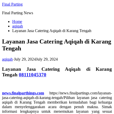
Skip
Final Parting
to
Final Parting News
content
Home
aqiqah
Layanan Jasa Catering Aqiqah di Karang Tengah
Layanan Jasa Catering Aqiqah di Karang
Tengah
aqiqah
·
July 29, 2024
July 29, 2024
Layanan Jasa Catering Aqiqah di Karang
Tengah
08111045370
news.finalparthings.com
https://news.finalpartings.com/layanan-
jasa-catering-aqiqah-di-karang-tengah/Pilihan layanan jasa catering
aqiqah di Karang Tengah memberikan kemudahan bagi keluarga
dalam menyelenggarakan acara dengan penuh makna. Simak
informasi lengkapnya untuk menemukan layanan yang sesuai