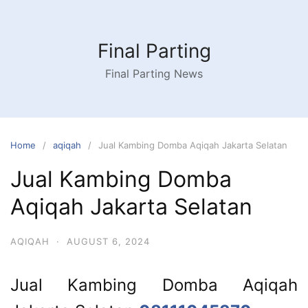
Skip
to
content
Final Parting
Final Parting News
Home
aqiqah
Jual Kambing Domba Aqiqah Jakarta Selatan
Jual Kambing Domba
Aqiqah Jakarta Selatan
AQIQAH
·
AUGUST 6, 2024
Jual Kambing Domba Aqiqah