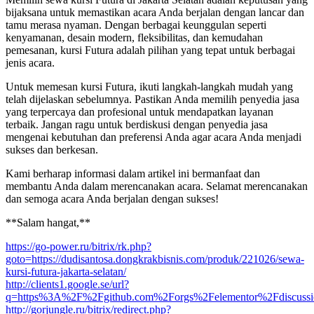
bijaksana untuk memastikan acara Anda berjalan dengan lancar dan
tamu merasa nyaman. Dengan berbagai keunggulan seperti
kenyamanan, desain modern, fleksibilitas, dan kemudahan
pemesanan, kursi Futura adalah pilihan yang tepat untuk berbagai
jenis acara.
Untuk memesan kursi Futura, ikuti langkah-langkah mudah yang
telah dijelaskan sebelumnya. Pastikan Anda memilih penyedia jasa
yang terpercaya dan profesional untuk mendapatkan layanan
terbaik. Jangan ragu untuk berdiskusi dengan penyedia jasa
mengenai kebutuhan dan preferensi Anda agar acara Anda menjadi
sukses dan berkesan.
Kami berharap informasi dalam artikel ini bermanfaat dan
membantu Anda dalam merencanakan acara. Selamat merencanakan
dan semoga acara Anda berjalan dengan sukses!
**Salam hangat,**
https://go-power.ru/bitrix/rk.php?
goto=https://dudisantosa.dongkrakbisnis.com/produk/221026/sewa-
kursi-futura-jakarta-selatan/
http://clients1.google.se/url?
q=https%3A%2F%2Fgithub.com%2Forgs%2Felementor%2Fdiscuss
http://gorjungle.ru/bitrix/redirect.php?