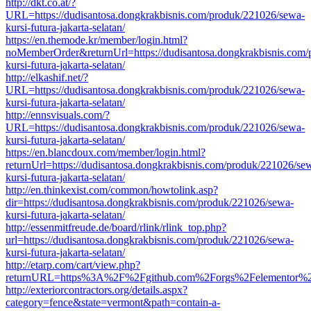
http://dkt.co.at/?
URL=https://dudisantosa.dongkrakbisnis.com/produk/221026/sewa-
kursi-futura-jakarta-selatan/
https://en.themode.kr/member/login.html?
noMemberOrder&returnUrl=https://dudisantosa.dongkrakbisnis.com
kursi-futura-jakarta-selatan/
http://elkashif.net/?
URL=https://dudisantosa.dongkrakbisnis.com/produk/221026/sewa-
kursi-futura-jakarta-selatan/
http://ennsvisuals.com/?
URL=https://dudisantosa.dongkrakbisnis.com/produk/221026/sewa-
kursi-futura-jakarta-selatan/
https://en.blancdoux.com/member/login.html?
returnUrl=https://dudisantosa.dongkrakbisnis.com/produk/221026/se
kursi-futura-jakarta-selatan/
http://en.thinkexist.com/common/howtolink.asp?
dir=https://dudisantosa.dongkrakbisnis.com/produk/221026/sewa-
kursi-futura-jakarta-selatan/
http://essenmitfreude.de/board/rlink/rlink_top.php?
url=https://dudisantosa.dongkrakbisnis.com/produk/221026/sewa-
kursi-futura-jakarta-selatan/
http://etarp.com/cart/view.php?
returnURL=https%3A%2F%2Fgithub.com%2Forgs%2Felementor%2
http://exteriorcontractors.org/details.aspx?
category=fence&state=vermont&path=contain-a-