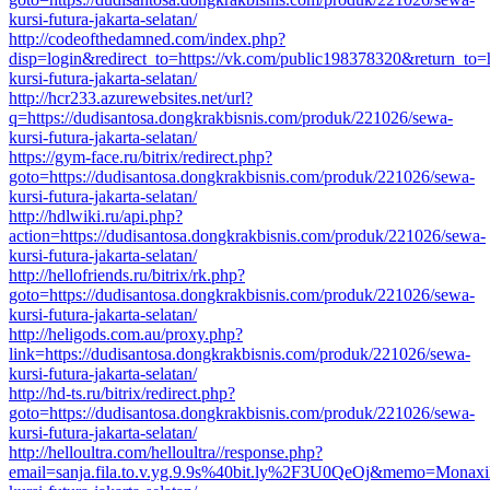
kursi-futura-jakarta-selatan/
http://codeofthedamned.com/index.php?
disp=login&redirect_to=https://vk.com/public198378320&return_to=
kursi-futura-jakarta-selatan/
http://hcr233.azurewebsites.net/url?
q=https://dudisantosa.dongkrakbisnis.com/produk/221026/sewa-
kursi-futura-jakarta-selatan/
https://gym-face.ru/bitrix/redirect.php?
goto=https://dudisantosa.dongkrakbisnis.com/produk/221026/sewa-
kursi-futura-jakarta-selatan/
http://hdlwiki.ru/api.php?
action=https://dudisantosa.dongkrakbisnis.com/produk/221026/sewa-
kursi-futura-jakarta-selatan/
http://hellofriends.ru/bitrix/rk.php?
goto=https://dudisantosa.dongkrakbisnis.com/produk/221026/sewa-
kursi-futura-jakarta-selatan/
http://heligods.com.au/proxy.php?
link=https://dudisantosa.dongkrakbisnis.com/produk/221026/sewa-
kursi-futura-jakarta-selatan/
http://hd-ts.ru/bitrix/redirect.php?
goto=https://dudisantosa.dongkrakbisnis.com/produk/221026/sewa-
kursi-futura-jakarta-selatan/
http://helloultra.com/helloultra//response.php?
email=sanja.fila.to.v.yg.9.9s%40bit.ly%2F3U0QeOj&memo=Monaxil