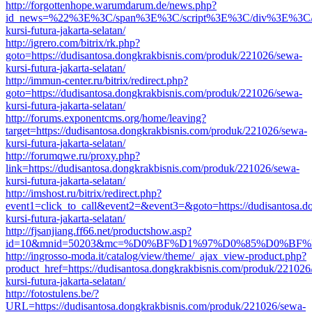
http://forgottenhope.warumdarum.de/news.php?
id_news=%22%3E%3C/span%3E%3C/script%3E%3C/div%3E%3C/div
kursi-futura-jakarta-selatan/
http://igrero.com/bitrix/rk.php?
goto=https://dudisantosa.dongkrakbisnis.com/produk/221026/sewa-
kursi-futura-jakarta-selatan/
http://immun-center.ru/bitrix/redirect.php?
goto=https://dudisantosa.dongkrakbisnis.com/produk/221026/sewa-
kursi-futura-jakarta-selatan/
http://forums.exponentcms.org/home/leaving?
target=https://dudisantosa.dongkrakbisnis.com/produk/221026/sewa-
kursi-futura-jakarta-selatan/
http://forumqwe.ru/proxy.php?
link=https://dudisantosa.dongkrakbisnis.com/produk/221026/sewa-
kursi-futura-jakarta-selatan/
http://imshost.ru/bitrix/redirect.php?
event1=click_to_call&event2=&event3=&goto=https://dudisantosa.d
kursi-futura-jakarta-selatan/
http://fjsanjiang.ff66.net/productshow.asp?
id=10&mnid=50203&mc=%D0%BF%D1%97%D0%85%D0%BF%D
http://ingrosso-moda.it/catalog/view/theme/_ajax_view-product.php?
product_href=https://dudisantosa.dongkrakbisnis.com/produk/221026
kursi-futura-jakarta-selatan/
http://fotostulens.be/?
URL=https://dudisantosa.dongkrakbisnis.com/produk/221026/sewa-