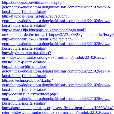
http://hurakan.store/bitrix/redirect.php?
goto=https://dudisantosa.dongkrakbisnis.com/produk/221026/sewa-
kursi-futura-jakarta-selatan/
http://hyundai-veles.ru/bitrix/redirect.php?
goto=https://dudisantosa.dongkrakbisnis.com/produk/221026/sewa-
kursi-futura-jakarta-selatan/
http://i.ntac.t.lljn.bluepops.co.kr/member/login.html?
noMemberOrder&returnUrl=https%3A%2F%2Fgithub.com%2Forgs%
http://hyundaitruck-35.ru/bitrix/redirect.php?
goto=https://dudisantosa.dongkrakbisnis.com/produk/221026/sewa-
kursi-futura-jakarta-selatan/
http://hydromarinn.ru/redirect?
url=https://dudisantosa.dongkrakbisnis.com/produk/221026/sewa-
kursi-futura-jakarta-selatan/
http://i-con.su/bitrix/rk.php?
goto=https://dudisantosa.dongkrakbisnis.com/produk/221026/sewa-
kursi-futura-jakarta-selatan/
http://ic-techno.ru/bitrix/rk.php?
goto=https://dudisantosa.dongkrakbisnis.com/produk/221026/sewa-
kursi-futura-jakarta-selatan/
http://ic-titan.ru/bitrix/redirect.php?
goto=https://dudisantosa.dongkrakbisnis.com/produk/221026/sewa-
kursi-futura-jakarta-selatan/
http://dantzaedit.liquidmaps.org/users_fichas_items/index/1960/4814?
return=https://dudisantosa.dongkrakbisnis.com/produk/221026/sewa-