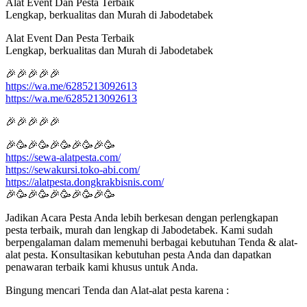
Alat Event Dan Pesta Terbaik
Lengkap, berkualitas dan Murah di Jabodetabek
Alat Event Dan Pesta Terbaik
Lengkap, berkualitas dan Murah di Jabodetabek
🎉🎉🎉🎉🎉
https://wa.me/6285213092613
https://wa.me/6285213092613
🎉🎉🎉🎉🎉
🎉🥳🎉🥳🎉🥳🎉🥳🎉🥳
https://sewa-alatpesta.com/
https://sewakursi.toko-abi.com/
https://alatpesta.dongkrakbisnis.com/
🎉🥳🎉🥳🎉🥳🎉🥳🎉🥳
Jadikan Acara Pesta Anda lebih berkesan dengan perlengkapan
pesta terbaik, murah dan lengkap di Jabodetabek. Kami sudah
berpengalaman dalam memenuhi berbagai kebutuhan Tenda & alat-
alat pesta. Konsultasikan kebutuhan pesta Anda dan dapatkan
penawaran terbaik kami khusus untuk Anda.
Bingung mencari Tenda dan Alat-alat pesta karena :