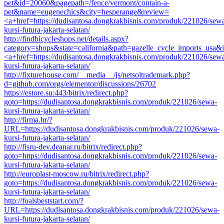
pet&id=20060&pagepath=/fence/vermont/contain-a-
pet&name=eugenechics&city=hesperange&review=
<a+href=https://dudisantosa.dongkrakbisnis.com/produk/221026/sew
kursi-futura-jakarta-selatan/
http://findbicycleshops.net/details.aspx?
category=shops&state=california&path=gazelle_cycle_imports_usa
<a+href=https://dudisantosa.dongkrakbisnis.com/produk/221026/sew
kursi-futura-jakarta-selatan/
http://fixturehouse.com/__media__/js/netsoltrademark.php?
d=github.com/orgs/elementor/discussions/26702
https://estore.su:443/bitrix/redirect.php?
goto=https://dudisantosa.dongkrakbisnis.com/produk/221026/sewa-
kursi-futura-jakarta-selatan/
http://firma.hr/?
URL=https://dudisantosa.dongkrakbisnis.com/produk/221026/sewa-
kursi-futura-jakarta-selatan/
http://fisru-dev.deanar.ru/bitrix/redirect.php?
goto=https://dudisantosa.dongkrakbisnis.com/produk/221026/sewa-
kursi-futura-jakarta-selatan/
http://europlast-moscow.ru/bitrix/redirect.php?
goto=https://dudisantosa.dongkrakbisnis.com/produk/221026/sewa-
kursi-futura-jakarta-selatan/
http://foalsbeststart.com/?
URL=https://dudisantosa.dongkrakbisnis.com/produk/221026/sewa-
kursi-futura-jakarta-selatan/