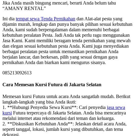
Jika Anda masih bingung mencari, berarti Anda belum tahu
“AMANY RENTAL”
Ini dia
tempat sewa Tenda Pernikahan
dan Alat-alat pesta yang
dijamin murah, lengkap dan punya banyak pilihan sesuai kebutuhan
Anda, kami sudah berpengalaman dalam memenuhi berbagai
kebutuhan peralatan Pesta. Jadi Anda tak perlu ragu menggunakan
Jasa Kami. Kami memiliki beragam tenda pernikahan yang mewah
dan elegan sesuai kebutuhan pesta Anda. Kami juga menyediakan
berbagai peralatan pesta untuk memastikan pernikahan Anda
berjalan lancar, dan berkesan, pilih yang sesuai dengan gaya
pernikahan Anda dan biarkan kami mengurus sisanya.
085213092613
Cara Memesan Kursi Futura di Jakarta Selatan
Memesan kursi Futura untuk acara Anda sangatlah mudah. Berikut
langkah-langkah yang bisa Anda ikuti:
1. **Hubungi Penyedia Sewa Kursi**: Cari penyedia
jasa sewa
kursi
Futura terpercaya di Jakarta Selatan. Anda bisa mencarinya
melalui internet atau rekomendasi dari teman dan keluarga.
2. **Diskusikan Kebutuhan Anda**: Jelaskan detail acara Anda,
seperti tanggal, lokasi, jumlah kursi yang dibutuhkan, dan tema
dekorasi.