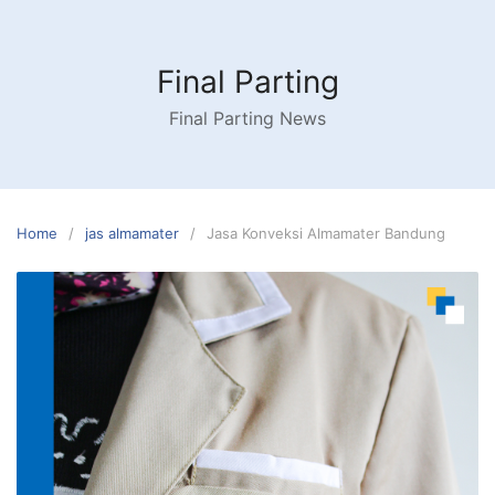
Skip
to
content
Final Parting
Final Parting News
Home
jas almamater
Jasa Konveksi Almamater Bandung