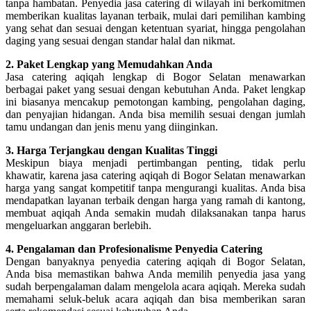
tanpa hambatan. Penyedia jasa catering di wilayah ini berkomitmen
memberikan kualitas layanan terbaik, mulai dari pemilihan kambing
yang sehat dan sesuai dengan ketentuan syariat, hingga pengolahan
daging yang sesuai dengan standar halal dan nikmat.
2. Paket Lengkap yang Memudahkan Anda
Jasa catering aqiqah lengkap di Bogor Selatan menawarkan
berbagai paket yang sesuai dengan kebutuhan Anda. Paket lengkap
ini biasanya mencakup pemotongan kambing, pengolahan daging,
dan penyajian hidangan. Anda bisa memilih sesuai dengan jumlah
tamu undangan dan jenis menu yang diinginkan.
3. Harga Terjangkau dengan Kualitas Tinggi
Meskipun biaya menjadi pertimbangan penting, tidak perlu
khawatir, karena jasa catering aqiqah di Bogor Selatan menawarkan
harga yang sangat kompetitif tanpa mengurangi kualitas. Anda bisa
mendapatkan layanan terbaik dengan harga yang ramah di kantong,
membuat aqiqah Anda semakin mudah dilaksanakan tanpa harus
mengeluarkan anggaran berlebih.
4. Pengalaman dan Profesionalisme Penyedia Catering
Dengan banyaknya penyedia catering aqiqah di Bogor Selatan,
Anda bisa memastikan bahwa Anda memilih penyedia jasa yang
sudah berpengalaman dalam mengelola acara aqiqah. Mereka sudah
memahami seluk-beluk acara aqiqah dan bisa memberikan saran