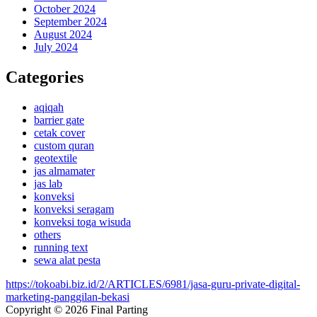
October 2024
September 2024
August 2024
July 2024
Categories
aqiqah
barrier gate
cetak cover
custom quran
geotextile
jas almamater
jas lab
konveksi
konveksi seragam
konveksi toga wisuda
others
running text
sewa alat pesta
https://tokoabi.biz.id/2/ARTICLES/6981/jasa-guru-private-digital-
marketing-panggilan-bekasi
Copyright © 2026 Final Parting