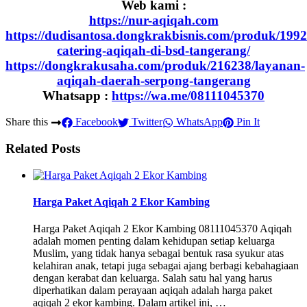
Web kami :
https://nur-aqiqah.com
https://dudisantosa.dongkrakbisnis.com/produk/1992
catering-aqiqah-di-bsd-tangerang/
https://dongkrakusaha.com/produk/216238/layanan-
aqiqah-daerah-serpong-tangerang
Whatsapp :
https://wa.me/08111045370
Share this
Facebook
Twitter
WhatsApp
Pin It
Related Posts
Harga Paket Aqiqah 2 Ekor Kambing
Harga Paket Aqiqah 2 Ekor Kambing 08111045370 Aqiqah
adalah momen penting dalam kehidupan setiap keluarga
Muslim, yang tidak hanya sebagai bentuk rasa syukur atas
kelahiran anak, tetapi juga sebagai ajang berbagi kebahagiaan
dengan kerabat dan keluarga. Salah satu hal yang harus
diperhatikan dalam perayaan aqiqah adalah harga paket
aqiqah 2 ekor kambing. Dalam artikel ini, …