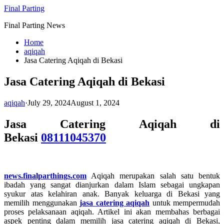
Skip
Final Parting
to
Final Parting News
content
Home
aqiqah
Jasa Catering Aqiqah di Bekasi
Jasa Catering Aqiqah di Bekasi
aqiqah
·
July 29, 2024
August 1, 2024
Jasa Catering Aqiqah di
Bekasi
08111045370
news.finalparthings.com
Aqiqah merupakan salah satu bentuk
ibadah yang sangat dianjurkan dalam Islam sebagai ungkapan
syukur atas kelahiran anak. Banyak keluarga di Bekasi yang
memilih menggunakan
jasa catering aqiqah
untuk mempermudah
proses pelaksanaan aqiqah. Artikel ini akan membahas berbagai
aspek penting dalam memilih jasa catering aqiqah di Bekasi,