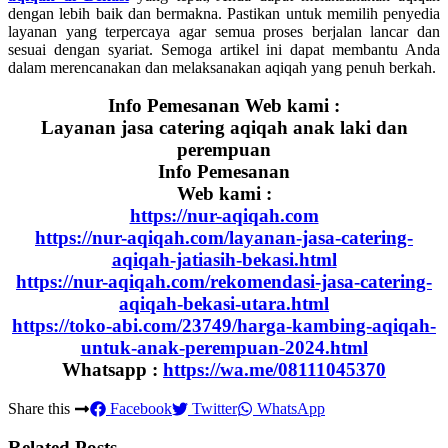
dengan lebih baik dan bermakna. Pastikan untuk memilih penyedia
layanan yang terpercaya agar semua proses berjalan lancar dan
sesuai dengan syariat. Semoga artikel ini dapat membantu Anda
dalam merencanakan dan melaksanakan aqiqah yang penuh berkah.
Info Pemesanan Web kami :
Layanan jasa catering aqiqah anak laki dan
perempuan
Info Pemesanan
Web kami :
https://nur-aqiqah.com
https://nur-aqiqah.com/layanan-jasa-catering-
aqiqah-jatiasih-bekasi.html
https://nur-aqiqah.com/rekomendasi-jasa-catering-
aqiqah-bekasi-utara.html
https://toko-abi.com/23749/harga-kambing-aqiqah-
untuk-anak-perempuan-2024.html
Whatsapp :
https://wa.me/08111045370
Share this
Facebook
Twitter
WhatsApp
Related Posts