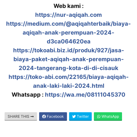
Web kami :
https://nur-aqiqah.com
https://medium.com/@aqiqahterbaik/biaya-
aqiqah-anak-perempuan-2024-
d3ca064620ea
https://tokoabi.biz.id/produk/927/jasa-
biaya-paket-aqiqah-anak-perempuan-
2024-tangerang-kota-di-di-cisauk
https://toko-abi.com/22165/biaya-aqiqah-
anak-laki-laki-2024.html
Whatsapp :
https://wa.me/08111045370
SHARE THIS
Facebook
Twitter
WhatsApp