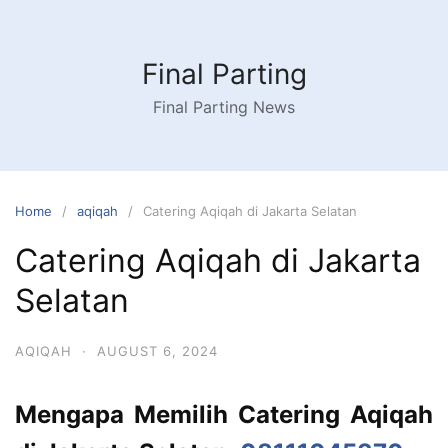
Skip
to
content
Final Parting
Final Parting News
Home
aqiqah
Catering Aqiqah di Jakarta Selatan
Catering Aqiqah di Jakarta
Selatan
AQIQAH
·
AUGUST 6, 2024
Mengapa Memilih Catering Aqiqah