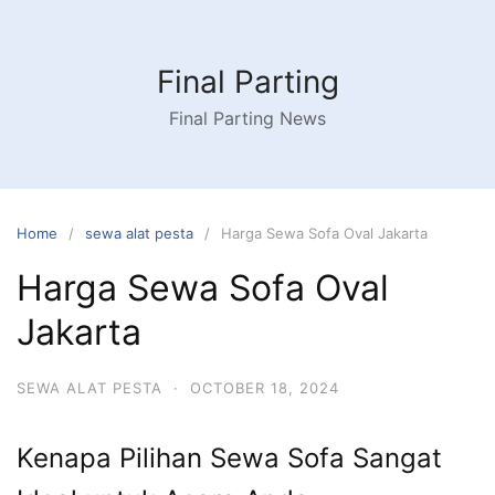
Skip
to
content
Final Parting
Final Parting News
Home
sewa alat pesta
Harga Sewa Sofa Oval Jakarta
Harga Sewa Sofa Oval
Jakarta
SEWA ALAT PESTA
·
OCTOBER 18, 2024
Kenapa Pilihan Sewa Sofa Sangat