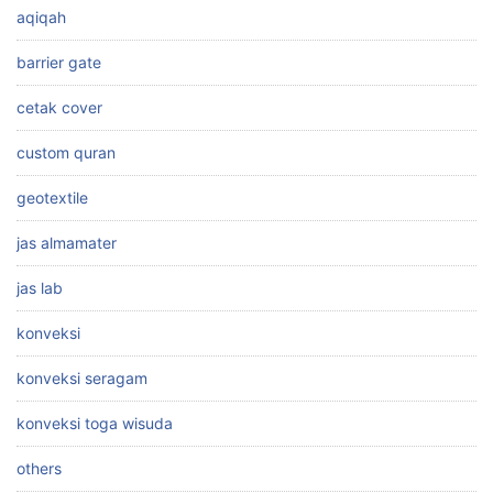
aqiqah
barrier gate
cetak cover
custom quran
geotextile
jas almamater
jas lab
konveksi
konveksi seragam
konveksi toga wisuda
others