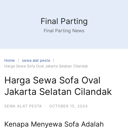
Skip
to
content
Final Parting
Final Parting News
Home
sewa alat pesta
Harga Sewa Sofa Oval Jakarta Selatan Cilandak
Harga Sewa Sofa Oval
Jakarta Selatan Cilandak
SEWA ALAT PESTA
·
OCTOBER 15, 2024
Kenapa Menyewa Sofa Adalah