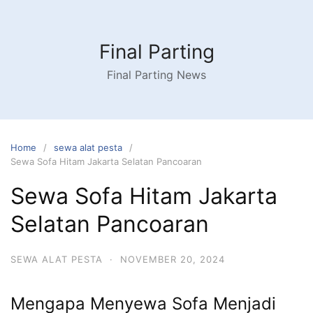
Skip
to
content
Final Parting
Final Parting News
Home
sewa alat pesta
Sewa Sofa Hitam Jakarta Selatan Pancoaran
Sewa Sofa Hitam Jakarta
Selatan Pancoaran
SEWA ALAT PESTA
·
NOVEMBER 20, 2024
Mengapa Menyewa Sofa Menjadi