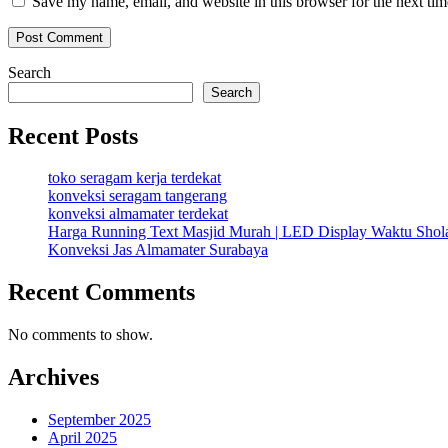
Save my name, email, and website in this browser for the next ti
Search
Search
Recent Posts
toko seragam kerja terdekat
konveksi seragam tangerang
konveksi almamater terdekat
Harga Running Text Masjid Murah | LED Display Waktu Sho
Konveksi Jas Almamater Surabaya
Recent Comments
No comments to show.
Archives
September 2025
April 2025