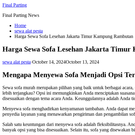
Skip
Final Parting
to
Final Parting News
content
Home
sewa alat pesta
Harga Sewa Sofa Lesehan Jakarta Timur Kampung Rambutan
Harga Sewa Sofa Lesehan Jakarta Timu
sewa alat pesta
·
October 14, 2024
October 13, 2024
Mengapa Menyewa Sofa Menjadi Opsi Ter
Sewa sofa murah merupakan pilihan yang baik untuk berbagai acara, 
lebih terjangkau? Opsi ini memungkinkan Anda menciptakan suasana
disesuaikan dengan tema acara Anda. Keunggulannya adalah Anda tidak
Menyewa sofa menghadirkan kenyamanan tambahan. Anda dapat memiliki
penyedia layanan yang menawarkan pengiriman dan pengambilan sofa 
Salah satu keuntungan dari menyewa sofa adalah fleksibilitasnya. A
banyak opsi yang bisa disesuaikan. Selain itu, sofa yang disewakan 