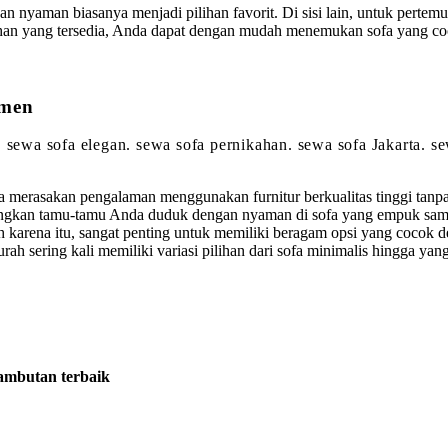
an nyaman biasanya menjadi pilihan favorit. Di sisi lain, untuk pertemu
lihan yang tersedia, Anda dapat dengan mudah menemukan sofa yang co
omen
. sewa sofa elegan. sewa sofa pernikahan. sewa sofa Jakarta. 
erasakan pengalaman menggunakan furnitur berkualitas tinggi tanpa 
ngkan tamu-tamu Anda duduk dengan nyaman di sofa yang empuk sambi
Oleh karena itu, sangat penting untuk memiliki beragam opsi yang co
murah sering kali memiliki variasi pilihan dari sofa minimalis hingg
ambutan terbaik