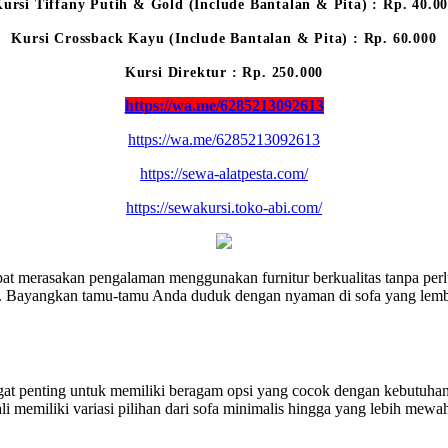
ursi Tiffany Putih & Gold (Include Bantalan & Pita) : Rp. 40.0
Kursi Crossback Kayu (Include Bantalan & Pita) : Rp. 60.000
Kursi Direktur : Rp. 250.000
https://wa.me/6285213092613
https://wa.me/6285213092613
https://sewa-alatpesta.com/
https://sewakursi.toko-abi.com/
t merasakan pengalaman menggunakan furnitur berkualitas tanpa perl
. Bayangkan tamu-tamu Anda duduk dengan nyaman di sofa yang lembut
 sangat penting untuk memiliki beragam opsi yang cocok dengan kebut
kali memiliki variasi pilihan dari sofa minimalis hingga yang lebih 