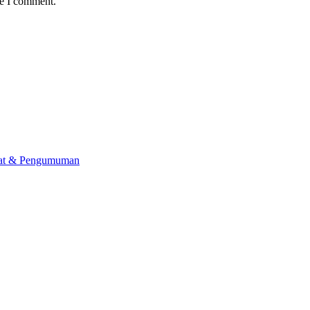
me I comment.
lat & Pengumuman