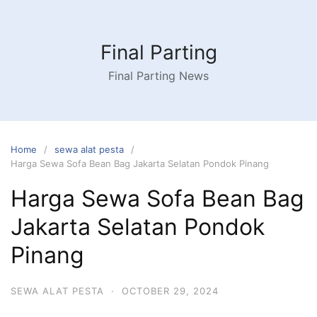
Skip
to
content
Final Parting
Final Parting News
Home
sewa alat pesta
Harga Sewa Sofa Bean Bag Jakarta Selatan Pondok Pinang
Harga Sewa Sofa Bean Bag
Jakarta Selatan Pondok
Pinang
SEWA ALAT PESTA
·
OCTOBER 29, 2024