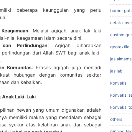
miliki beberapa keunggulan yang perlu
barrier gat
ua:
cetak cove
i Keagamaan
: Melalui aqiqah, anak laki-laki
custom qu
ai-nilai keagamaan Islam secara dini.
dan Perlindungan
: Aqiqah diharapkan
geotextile
perlindungan dari Allah SWT bagi anak laki-
jas almama
.
n Komunitas
: Proses aqiqah juga menjadi
jas lab
uat hubungan dengan komunitas sekitar
aan dan kebaikan.
konveksi
konveksi 
 Anak Laki-Laki
konveksi t
, pilihan hewan yang umum digunakan adalah
nya memiliki makna yang mendalam sebagai
others
asa syukur atas kelahiran anak dan sebagai
running tex