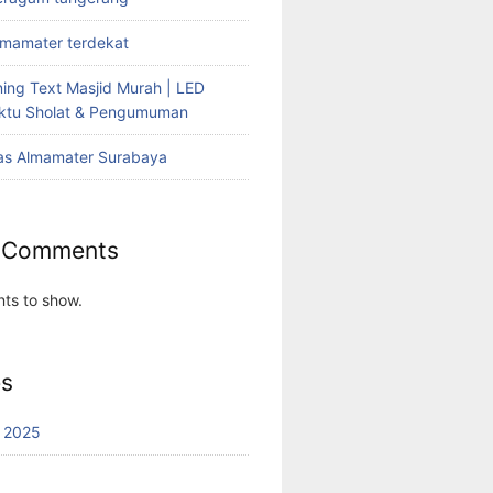
lmamater terdekat
ing Text Masjid Murah | LED
aktu Sholat & Pengumuman
as Almamater Surabaya
 Comments
ts to show.
es
 2025