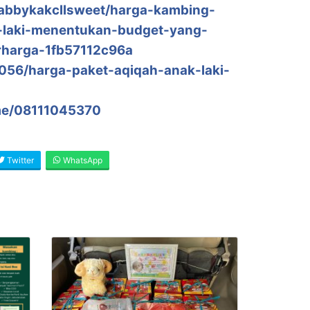
abbykakcllsweet/harga-kambing-
i-laki-menentukan-budget-yang-
harga-1fb57112c96a
4056/harga-paket-aqiqah-anak-laki-
me/08111045370
Twitter
WhatsApp