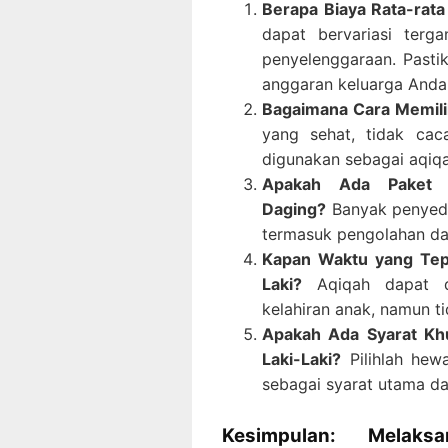
Berapa Biaya Rata-rata
dapat bervariasi terg
penyelenggaraan. Pasti
anggaran keluarga Anda
Bagaimana Cara Memili
yang sehat, tidak cac
digunakan sebagai aqiqah
Apakah Ada Paket 
Daging?
Banyak penyedi
termasuk pengolahan dag
Kapan Waktu yang Tep
Laki?
Aqiqah dapat dil
kelahiran anak, namun t
Apakah Ada Syarat Kh
Laki-Laki?
Pilihlah hewa
sebagai syarat utama da
Kesimpulan: Melak