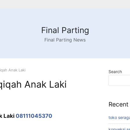
Final Parting
Final Parting News
iqah Anak Laki
Search
qiqah Anak Laki
Recent
k Laki
08111045370
toko serag
konveksi s