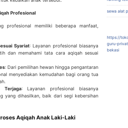
ntuk kebaikan anak tersebut.
sewa alat 
qah Profesional
g profesional memiliki beberapa manfaat,
https://to
guru-priva
esuai Syariat
: Layanan profesional biasanya
bekasi
atih dan memahami tata cara aqiqah sesuai
es
: Dari pemilihan hewan hingga pengantaran
ional menyediakan kemudahan bagi orang tua
ah.
g Terjaga
: Layanan profesional biasanya
g yang dihasilkan, baik dari segi kebersihan
roses Aqiqah Anak Laki-Laki