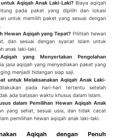
 untuk Aqiqah Anak Laki-Laki?
Biaya aqiqah
antung pada paket yang dipilih dan lokasi
kan untuk memilih paket yang sesuai dengan
.
h Hewan Aqiqah yang Tepat?
Pilihlah hewan
at, dan sesuai dengan syariat Islam untuk
 anak laki-laki.
Aqiqah yang Menyertakan Pengolahan
a jasa aqiqah yang menyediakan paket yang
ing menjadi hidangan siap saji.
at untuk Melaksanakan Aqiqah Anak Laki-
akukan pada hari-hari tertentu setelah
idak ada batasan waktu khusus dalam Islam.
usus dalam Pemilihan Hewan Aqiqah Anak
n yang sehat, sesuai usia, dan tidak cacat
lam pemilihan hewan aqiqah anak laki-laki.
sanakan Aqiqah dengan Penuh