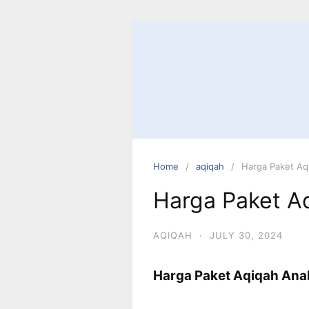
Skip
to
content
Home
aqiqah
Harga Paket Aq
Harga Paket A
AQIQAH
·
JULY 30, 2024
Harga Paket Aqiqah Ana