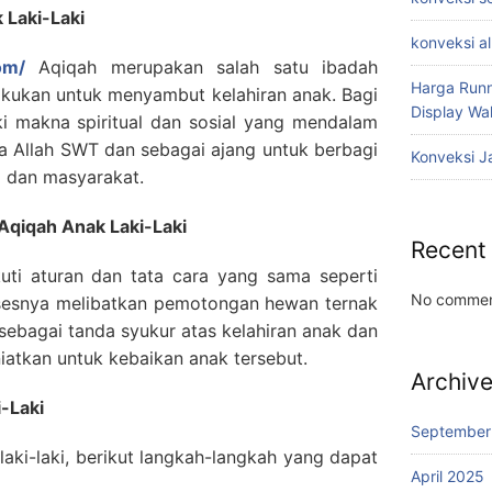
 Laki-Laki
konveksi a
om/
Aqiqah merupakan salah satu ibadah
Harga Runn
akukan untuk menyambut kelahiran anak. Bagi
Display W
iki makna spiritual dan sosial yang mendalam
a Allah SWT dan sebagai ajang untuk berbagi
Konveksi J
 dan masyarakat.
 Aqiqah Anak Laki-Laki
Recent
kuti aturan dan tata cara yang sama seperti
No commen
sesnya melibatkan pemotongan hewan ternak
ebagai tanda syukur atas kelahiran anak dan
iatkan untuk kebaikan anak tersebut.
Archiv
-Laki
September
ki-laki, berikut langkah-langkah yang dapat
April 2025