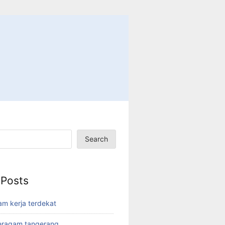
Search
 Posts
am kerja terdekat
eragam tangerang