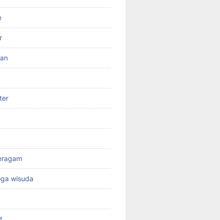
e
r
ran
ter
seragam
oga wisuda
t