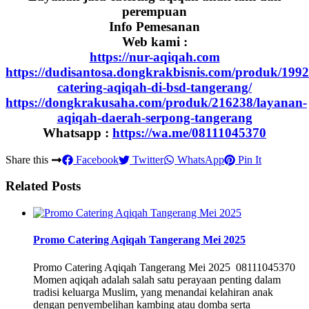
perempuan
Info Pemesanan
Web kami :
https://nur-aqiqah.com
https://dudisantosa.dongkrakbisnis.com/produk/1992
catering-aqiqah-di-bsd-tangerang/
https://dongkrakusaha.com/produk/216238/layanan-
aqiqah-daerah-serpong-tangerang
Whatsapp :
https://wa.me/08111045370
Share this
Facebook
Twitter
WhatsApp
Pin It
Related Posts
Promo Catering Aqiqah Tangerang Mei 2025
Promo Catering Aqiqah Tangerang Mei 2025 08111045370
Momen aqiqah adalah salah satu perayaan penting dalam
tradisi keluarga Muslim, yang menandai kelahiran anak
dengan penyembelihan kambing atau domba serta