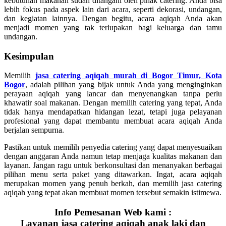
kebutuhan makanan sudah ditangani oleh pihak catering. Anda bisa
lebih fokus pada aspek lain dari acara, seperti dekorasi, undangan,
dan kegiatan lainnya. Dengan begitu, acara aqiqah Anda akan
menjadi momen yang tak terlupakan bagi keluarga dan tamu
undangan.
Kesimpulan
Memilih
jasa catering aqiqah murah di Bogor Timur, Kota
Bogor
, adalah pilihan yang bijak untuk Anda yang menginginkan
perayaan aqiqah yang lancar dan menyenangkan tanpa perlu
khawatir soal makanan. Dengan memilih catering yang tepat, Anda
tidak hanya mendapatkan hidangan lezat, tetapi juga pelayanan
profesional yang dapat membantu membuat acara aqiqah Anda
berjalan sempurna.
Pastikan untuk memilih penyedia catering yang dapat menyesuaikan
dengan anggaran Anda namun tetap menjaga kualitas makanan dan
layanan. Jangan ragu untuk berkonsultasi dan menanyakan berbagai
pilihan menu serta paket yang ditawarkan. Ingat, acara aqiqah
merupakan momen yang penuh berkah, dan memilih jasa catering
aqiqah yang tepat akan membuat momen tersebut semakin istimewa.
Info Pemesanan Web kami :
Layanan jasa catering aqiqah anak laki dan