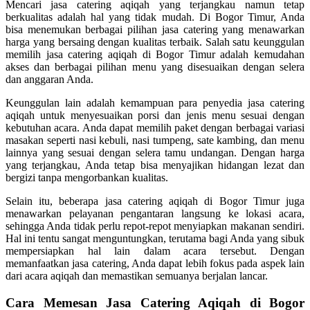
Mencari jasa catering aqiqah yang terjangkau namun tetap
berkualitas adalah hal yang tidak mudah. Di Bogor Timur, Anda
bisa menemukan berbagai pilihan jasa catering yang menawarkan
harga yang bersaing dengan kualitas terbaik. Salah satu keunggulan
memilih jasa catering aqiqah di Bogor Timur adalah kemudahan
akses dan berbagai pilihan menu yang disesuaikan dengan selera
dan anggaran Anda.
Keunggulan lain adalah kemampuan para penyedia jasa catering
aqiqah untuk menyesuaikan porsi dan jenis menu sesuai dengan
kebutuhan acara. Anda dapat memilih paket dengan berbagai variasi
masakan seperti nasi kebuli, nasi tumpeng, sate kambing, dan menu
lainnya yang sesuai dengan selera tamu undangan. Dengan harga
yang terjangkau, Anda tetap bisa menyajikan hidangan lezat dan
bergizi tanpa mengorbankan kualitas.
Selain itu, beberapa jasa catering aqiqah di Bogor Timur juga
menawarkan pelayanan pengantaran langsung ke lokasi acara,
sehingga Anda tidak perlu repot-repot menyiapkan makanan sendiri.
Hal ini tentu sangat menguntungkan, terutama bagi Anda yang sibuk
mempersiapkan hal lain dalam acara tersebut. Dengan
memanfaatkan jasa catering, Anda dapat lebih fokus pada aspek lain
dari acara aqiqah dan memastikan semuanya berjalan lancar.
Cara Memesan Jasa Catering Aqiqah di Bogor