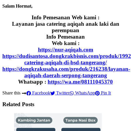
Salam Hormat,
Info Pemesanan Web kami :
Layanan jasa catering aqiqah anak laki dan
perempuan
Info Pemesanan
Web kami :
https://nur-aqiqah.com
https://dudisantosa.dongkrakbisnis.com/produk/1992
catering-aqiqah-di-bsd-tangerang/
https://dongkrakusaha.com/produk/216238/layanan-
aqiqah-daerah-serpong-tangerang
Whatsapp :
https://wa.me/08111045370
Share this
Facebook
Twitter
WhatsApp
Pin It
Related Posts