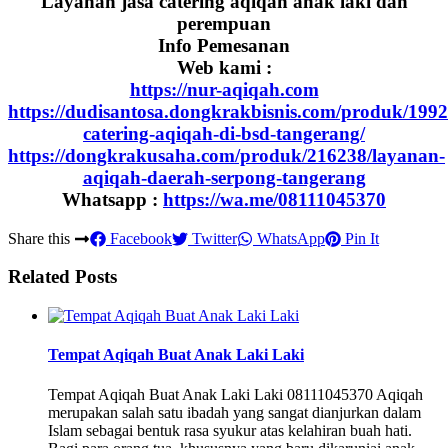
Layanan jasa catering aqiqah anak laki dan
perempuan
Info Pemesanan
Web kami :
https://nur-aqiqah.com
https://dudisantosa.dongkrakbisnis.com/produk/1992
catering-aqiqah-di-bsd-tangerang/
https://dongkrakusaha.com/produk/216238/layanan-
aqiqah-daerah-serpong-tangerang
Whatsapp :
https://wa.me/08111045370
Share this
Facebook
Twitter
WhatsApp
Pin It
Related Posts
Tempat Aqiqah Buat Anak Laki Laki
Tempat Aqiqah Buat Anak Laki Laki 08111045370 Aqiqah
merupakan salah satu ibadah yang sangat dianjurkan dalam
Islam sebagai bentuk rasa syukur atas kelahiran buah hati.