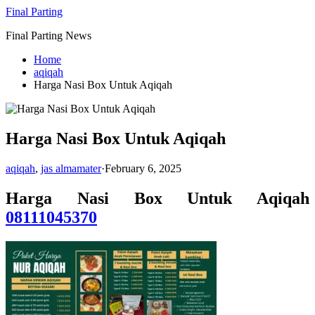
Skip
Final Parting
to
Final Parting News
content
Home
aqiqah
Harga Nasi Box Untuk Aqiqah
Harga Nasi Box Untuk Aqiqah
aqiqah
,
jas almamater
·
February 6, 2025
Harga Nasi Box Untuk Aqiqah
08111045370