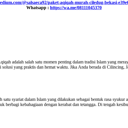
medium.com/@salsaeca92/paket-aqiqah-murah-ciledug-bekasi-e39
Whatsapp :
https://wa.me/08111045370
qiqah adalah salah satu momen penting dalam tradisi Islam yang mer
 solusi yang praktis dan hemat waktu. Jika Anda berada di Cilincing, J
tu syariat dalam Islam yang dilakukan sebagai bentuk rasa syukur ata
k berbagi kebahagiaan dengan kerabat dan tetangga. Di tengah kesibu