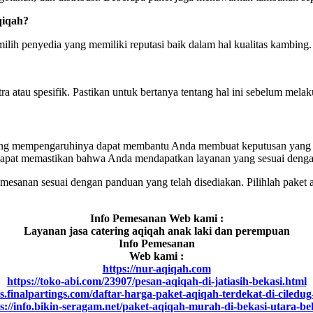
qiqah?
lih penyedia yang memiliki reputasi baik dalam hal kualitas kambing.
a atau spesifik. Pastikan untuk bertanya tentang hal ini sebelum mel
yang mempengaruhinya dapat membantu Anda membuat keputusan yang l
 dapat memastikan bahwa Anda mendapatkan layanan yang sesuai deng
sanan sesuai dengan panduan yang telah disediakan. Pilihlah paket a
Info Pemesanan Web kami :
Layanan jasa catering aqiqah anak laki dan perempuan
Info Pemesanan
Web kami :
https://nur-aqiqah.com
https://toko-abi.com/23907/pesan-aqiqah-di-jatiasih-bekasi.html
ws.finalpartings.com/daftar-harga-paket-aqiqah-terdekat-di-ciledug
s://info.bikin-seragam.net/paket-aqiqah-murah-di-bekasi-utara-be