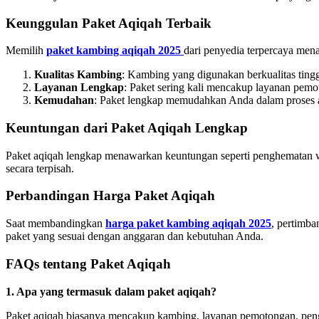
Keunggulan Paket Aqiqah Terbaik
Memilih
paket kambing aqiqah 2025
dari penyedia terpercaya mena
Kualitas Kambing
: Kambing yang digunakan berkualitas tingg
Layanan Lengkap
: Paket sering kali mencakup layanan pemot
Kemudahan
: Paket lengkap memudahkan Anda dalam proses 
Keuntungan dari Paket Aqiqah Lengkap
Paket aqiqah lengkap menawarkan keuntungan seperti penghematan wak
secara terpisah.
Perbandingan Harga Paket Aqiqah
Saat membandingkan
harga paket kambing aqiqah 2025
, pertimb
paket yang sesuai dengan anggaran dan kebutuhan Anda.
FAQs tentang Paket Aqiqah
1. Apa yang termasuk dalam paket aqiqah?
Paket aqiqah biasanya mencakup kambing, layanan pemotongan, pengo