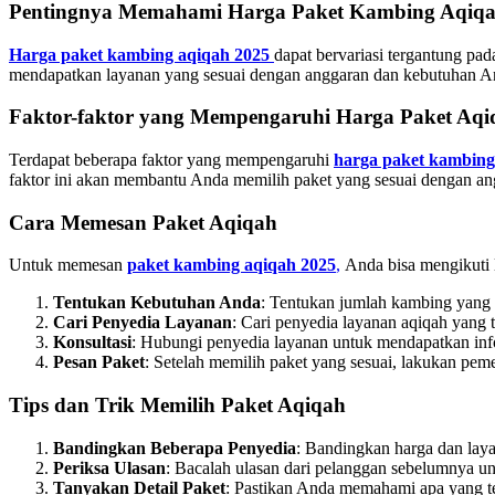
Pentingnya Memahami Harga Paket Kambing Aqiq
Harga paket kambing aqiqah 2025
dapat bervariasi tergantung pa
mendapatkan layanan yang sesuai dengan anggaran dan kebutuhan A
Faktor-faktor yang Mempengaruhi Harga Paket Aqi
Terdapat beberapa faktor yang mempengaruhi
harga paket kambing
faktor ini akan membantu Anda memilih paket yang sesuai dengan an
Cara Memesan Paket Aqiqah
Untuk memesan
paket kambing aqiqah 2025
,
Anda bisa mengikuti 
Tentukan Kebutuhan Anda
: Tentukan jumlah kambing yang d
Cari Penyedia Layanan
: Cari penyedia layanan aqiqah yang 
Konsultasi
: Hubungi penyedia layanan untuk mendapatkan info
Pesan Paket
: Setelah memilih paket yang sesuai, lakukan pem
Tips dan Trik Memilih Paket Aqiqah
Bandingkan Beberapa Penyedia
: Bandingkan harga dan lay
Periksa Ulasan
: Bacalah ulasan dari pelanggan sebelumnya un
Tanyakan Detail Paket
: Pastikan Anda memahami apa yang te