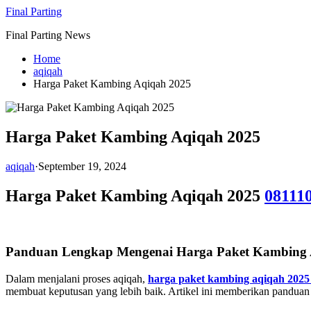
Skip
Final Parting
to
Final Parting News
content
Home
aqiqah
Harga Paket Kambing Aqiqah 2025
Harga Paket Kambing Aqiqah 2025
aqiqah
·
September 19, 2024
Harga Paket Kambing Aqiqah 2025
08111
Panduan Lengkap Mengenai
Harga Paket Kambing 
Dalam menjalani proses aqiqah,
harga paket kambing aqiqah 2025
membuat keputusan yang lebih baik. Artikel ini memberikan pandua