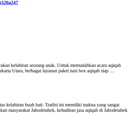
e6320a247
ayakan kelahiran seorang anak. Untuk memudahkan acara aqiqah
akarta Utara, berbagai layanan paket nasi box aqiqah siap …
s kelahiran buah hati. Tradisi ini memiliki makna yang sangat
kan masyarakat Jabodetabek, kehadiran jasa aqiqah di Jabodetabek