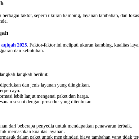
ah
da berbagai faktor, seperti ukuran kambing, layanan tambahan, dan lo
nda.
qah
 aqiqah 2025
. Faktor-faktor ini meliputi ukuran kambing, kualitas l
ggaran dan kebutuhan.
langkah-langkah berikut:
iperlukan dan jenis layanan yang diinginkan.
terpercaya.
rmasi lebih lanjut mengenai paket dan harga.
esanan sesuai dengan prosedur yang ditentukan.
anan dari beberapa penyedia untuk mendapatkan penawaran terbaik.
tuk memastikan kualitas layanan.
rmasuk dalam paket untuk menghindari biaya tambahan yang tidak ter