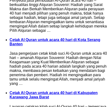
Penyedia jasa pembuatan Al-Quran acara 40 hari –
berkualitas tinggi Alquran Souvenir: Hadiah yang Sarat
Makna dan Berkah Memberikan Alquran pada perayaan
40 hari menjadi pilihan yang penuh makna, tidak hanya
sebagai hadiah, tetapi juga sebagai amal jariyah. Setiap
lembaran Alquran mengingatkan tamu untuk senantiasa
mengingat Allah dalam setiap langkah kehidupan mereka
Pilih Alquran sebagai …
Cetak Al Quran untuk acara 40 hari di Kota Serang
Banten
Jasa pengerjaan cetak kitab suci Al-Quran untuk acara 40
hari – amanah Alquran Souvenir: Hadiah dengan Nilai
Keagamaan yang Kuat Memberikan Alquran sebagai
hadiah pada acara 40 harian adalah langkah yang penuh
makna, membawa pesan kebaikan yang mendalam bagi
penerima dan pemberi. Hadiah ini mengingatkan para
tamu untuk selalu mengingat Allah, menjadi amal jariyah
yang …
Cetak Al Quran untuk acara 40 hari di Kabupaten
Karawang Jawa Barat
Layanan cetakan kitab suci Al-Quran 40 hari – terpercaya