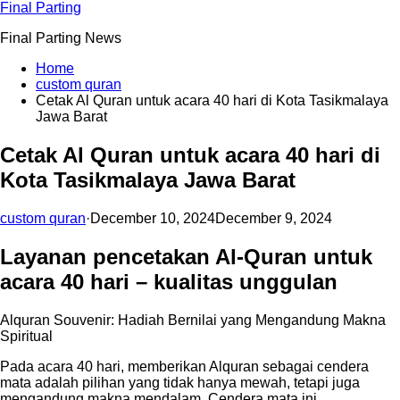
Skip
Final Parting
to
Final Parting News
content
Home
custom quran
Cetak Al Quran untuk acara 40 hari di Kota Tasikmalaya
Jawa Barat
Cetak Al Quran untuk acara 40 hari di
Kota Tasikmalaya Jawa Barat
custom quran
·
December 10, 2024
December 9, 2024
Layanan pencetakan Al-Quran untuk
acara 40 hari – kualitas unggulan
Alquran Souvenir: Hadiah Bernilai yang Mengandung Makna
Spiritual
Pada acara 40 hari, memberikan Alquran sebagai cendera
mata adalah pilihan yang tidak hanya mewah, tetapi juga
mengandung makna mendalam. Cendera mata ini