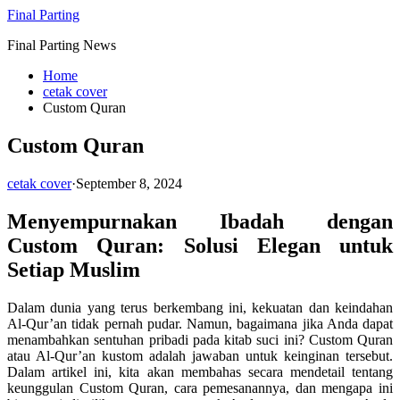
Skip
Final Parting
to
Final Parting News
content
Home
cetak cover
Custom Quran
Custom Quran
cetak cover
·
September 8, 2024
Menyempurnakan Ibadah dengan
Custom Quran: Solusi Elegan untuk
Setiap Muslim
Dalam dunia yang terus berkembang ini, kekuatan dan keindahan
Al-Qur’an tidak pernah pudar. Namun, bagaimana jika Anda dapat
menambahkan sentuhan pribadi pada kitab suci ini? Custom Quran
atau Al-Qur’an kustom adalah jawaban untuk keinginan tersebut.
Dalam artikel ini, kita akan membahas secara mendetail tentang
keunggulan Custom Quran, cara pemesanannya, dan mengapa ini