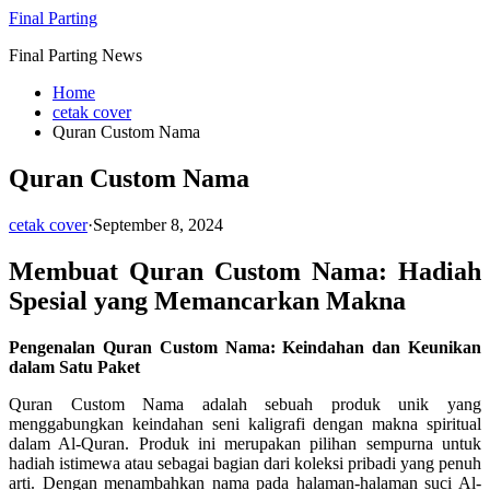
Skip
Final Parting
to
Final Parting News
content
Home
cetak cover
Quran Custom Nama
Quran Custom Nama
cetak cover
·
September 8, 2024
Membuat Quran Custom Nama: Hadiah
Spesial yang Memancarkan Makna
Pengenalan Quran Custom Nama: Keindahan dan Keunikan
dalam Satu Paket
Quran Custom Nama adalah sebuah produk unik yang
menggabungkan keindahan seni kaligrafi dengan makna spiritual
dalam Al-Quran. Produk ini merupakan pilihan sempurna untuk
hadiah istimewa atau sebagai bagian dari koleksi pribadi yang penuh
arti. Dengan menambahkan nama pada halaman-halaman suci Al-