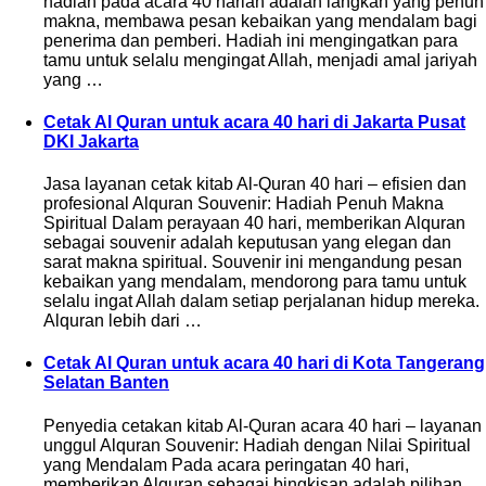
hadiah pada acara 40 harian adalah langkah yang penuh
makna, membawa pesan kebaikan yang mendalam bagi
penerima dan pemberi. Hadiah ini mengingatkan para
tamu untuk selalu mengingat Allah, menjadi amal jariyah
yang …
Cetak Al Quran untuk acara 40 hari di Jakarta Pusat
DKI Jakarta
Jasa layanan cetak kitab Al-Quran 40 hari – efisien dan
profesional Alquran Souvenir: Hadiah Penuh Makna
Spiritual Dalam perayaan 40 hari, memberikan Alquran
sebagai souvenir adalah keputusan yang elegan dan
sarat makna spiritual. Souvenir ini mengandung pesan
kebaikan yang mendalam, mendorong para tamu untuk
selalu ingat Allah dalam setiap perjalanan hidup mereka.
Alquran lebih dari …
Cetak Al Quran untuk acara 40 hari di Kota Tangerang
Selatan Banten
Penyedia cetakan kitab Al-Quran acara 40 hari – layanan
unggul Alquran Souvenir: Hadiah dengan Nilai Spiritual
yang Mendalam Pada acara peringatan 40 hari,
memberikan Alquran sebagai bingkisan adalah pilihan