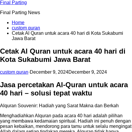
Skip
Final Parting
to
Final Parting News
content
Home
custom quran
Cetak Al Quran untuk acara 40 hari di Kota Sukabumi
Jawa Barat
Cetak Al Quran untuk acara 40 hari di
Kota Sukabumi Jawa Barat
custom quran
·
December 9, 2024
December 9, 2024
Jasa percetakan Al-Quran untuk acara
40 hari – solusi tepat waktu
Alquran Souvenir: Hadiah yang Sarat Makna dan Berkah
Menghadiahkan Alquran pada acara 40 hari adalah pilihan
yang membawa kedamaian spiritual. Hadiah ini penuh dengan
pesan kebaikan, mendorong para tamu untuk selalu mengingat
Allah dalam setiap tindakan mereka. Alquran tidak hanya