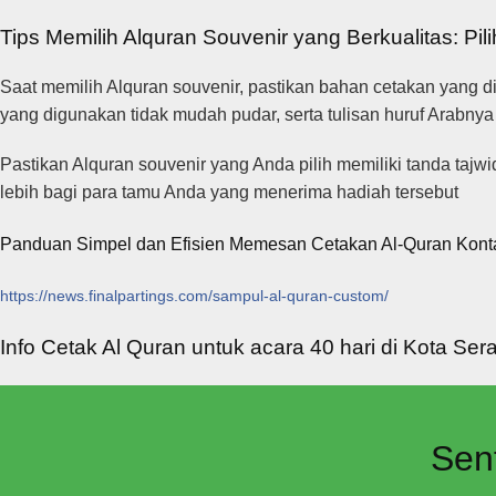
Tips Memilih Alquran Souvenir yang Berkualitas: Pi
Saat memilih Alquran souvenir, pastikan bahan cetakan yang digu
yang digunakan tidak mudah pudar, serta tulisan huruf Arabny
Pastikan Alquran souvenir yang Anda pilih memiliki tanda ta
lebih bagi para tamu Anda yang menerima hadiah tersebut
Panduan Simpel dan Efisien Memesan Cetakan Al-Quran Kontak 
https://news.finalpartings.com/sampul-al-quran-custom/
Info Cetak Al Quran untuk acara 40 hari di Kota Se
Sen