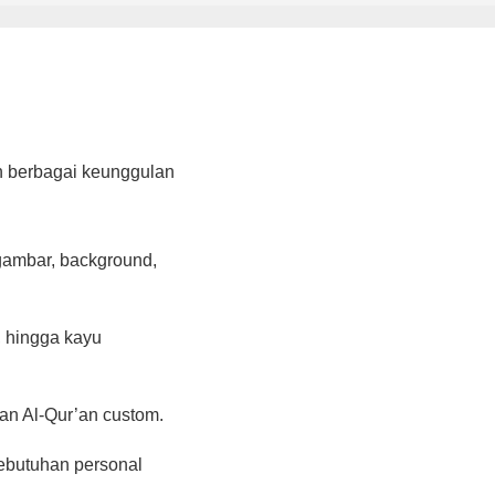
n berbagai keunggulan
gambar, background,
n, hingga kayu
an Al-Qur’an custom.
ebutuhan personal