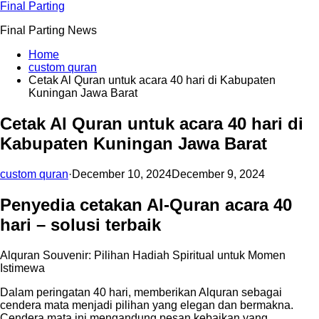
Skip
Final Parting
to
Final Parting News
content
Home
custom quran
Cetak Al Quran untuk acara 40 hari di Kabupaten
Kuningan Jawa Barat
Cetak Al Quran untuk acara 40 hari di
Kabupaten Kuningan Jawa Barat
custom quran
·
December 10, 2024
December 9, 2024
Penyedia cetakan Al-Quran acara 40
hari – solusi terbaik
Alquran Souvenir: Pilihan Hadiah Spiritual untuk Momen
Istimewa
Dalam peringatan 40 hari, memberikan Alquran sebagai
cendera mata menjadi pilihan yang elegan dan bermakna.
Cendera mata ini mengandung pesan kebaikan yang