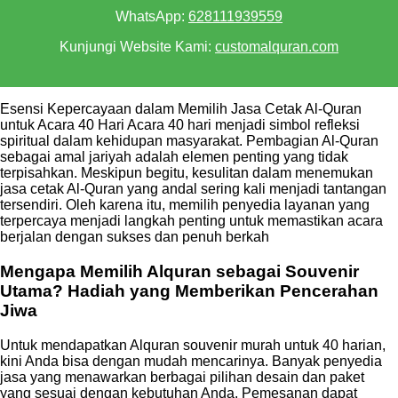
WhatsApp:
628111939559
Kunjungi Website Kami:
customalquran.com
Esensi Kepercayaan dalam Memilih Jasa Cetak Al-Quran
untuk Acara 40 Hari Acara 40 hari menjadi simbol refleksi
spiritual dalam kehidupan masyarakat. Pembagian Al-Quran
sebagai amal jariyah adalah elemen penting yang tidak
terpisahkan. Meskipun begitu, kesulitan dalam menemukan
jasa cetak Al-Quran yang andal sering kali menjadi tantangan
tersendiri. Oleh karena itu, memilih penyedia layanan yang
terpercaya menjadi langkah penting untuk memastikan acara
berjalan dengan sukses dan penuh berkah
Mengapa Memilih Alquran sebagai Souvenir
Utama? Hadiah yang Memberikan Pencerahan
Jiwa
Untuk mendapatkan Alquran souvenir murah untuk 40 harian,
kini Anda bisa dengan mudah mencarinya. Banyak penyedia
jasa yang menawarkan berbagai pilihan desain dan paket
yang sesuai dengan kebutuhan Anda. Pemesanan dapat