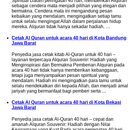
Spiritual Dalam peringatan 40 hari, memberikan Alquran
sebagai cendera mata menjadi pilihan yang elegan dan
bermakna. Cendera mata ini mengandung pesan
kebaikan yang mendalam, mengingatkan setiap tamu
untuk selalu mengingat Allah dalam perjalanan hidup
mereka. Alquran tidak hanya sekadar hadiah, …
Cetak Al Quran untuk acara 40 hari di Kota Bandung
Jawa Barat
Penyedia jasa cetak kitab Al-Quran untuk 40 hari –
layanan terpercaya Alquran Souvenir: Hadiah yang
Menginspirasi dan Bermakna Pemberian Alquran pada
acara 40 hari tidak hanya memberikan kebanggaan,
tetapi juga menyampaikan pesan spiritual yang
mendalam. Hadiah ini mengingatkan para tamu untuk
selalu mendekatkan diri kepada Allah, dan menjadi amal
jariyah yang bermanfaat bagi pemberi serta …
Cetak Al Quran untuk acara 40 hari di Kota Bekasi
Jawa Barat
Penyedia jasa cetak Al-Quran 40 hari – cepat dan
amanah Alquran Souvenir: Hadiah dengan Nilai
Keagamaan yang Kuat Pada acara peringatan 40 hari,