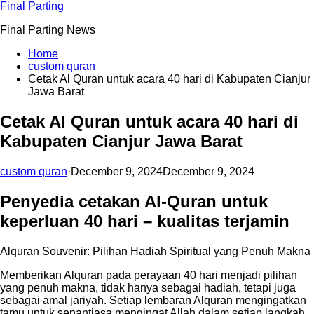
Skip
Final Parting
to
Final Parting News
content
Home
custom quran
Cetak Al Quran untuk acara 40 hari di Kabupaten Cianjur
Jawa Barat
Cetak Al Quran untuk acara 40 hari di
Kabupaten Cianjur Jawa Barat
custom quran
·
December 9, 2024
December 9, 2024
Penyedia cetakan Al-Quran untuk
keperluan 40 hari – kualitas terjamin
Alquran Souvenir: Pilihan Hadiah Spiritual yang Penuh Makna
Memberikan Alquran pada perayaan 40 hari menjadi pilihan
yang penuh makna, tidak hanya sebagai hadiah, tetapi juga
sebagai amal jariyah. Setiap lembaran Alquran mengingatkan
tamu untuk senantiasa mengingat Allah dalam setiap langkah