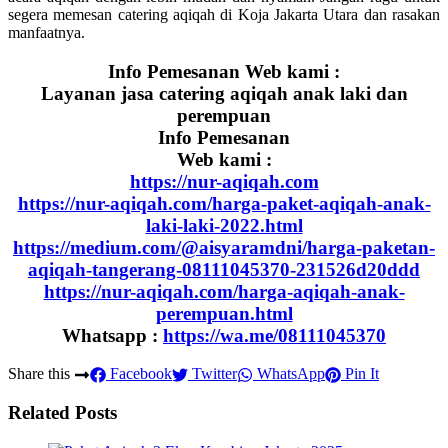
segera memesan catering aqiqah di Koja Jakarta Utara dan rasakan
manfaatnya.
Info Pemesanan Web kami :
Layanan jasa catering aqiqah anak laki dan
perempuan
Info Pemesanan
Web kami :
https://nur-aqiqah.com
https://nur-aqiqah.com/harga-paket-aqiqah-anak-
laki-laki-2022.html
https://medium.com/@aisyaramdni/harga-paketan-
aqiqah-tangerang-08111045370-231526d20ddd
https://nur-aqiqah.com/harga-aqiqah-anak-
perempuan.html
Whatsapp :
https://wa.me/08111045370
Share this
Facebook
Twitter
WhatsApp
Pin It
Related Posts