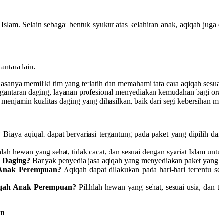
slam. Selain sebagai bentuk syukur atas kelahiran anak, aqiqah ju
antara lain:
iasanya memiliki tim yang terlatih dan memahami tata cara aqiqah sesua
ngantaran daging, layanan profesional menyediakan kemudahan bagi or
 menjamin kualitas daging yang dihasilkan, baik dari segi kebersihan 
?
Biaya aqiqah dapat bervariasi tergantung pada paket yang dipilih d
hlah hewan yang sehat, tidak cacat, dan sesuai dengan syariat Islam u
 Daging?
Banyak penyedia jasa aqiqah yang menyediakan paket yang t
 Anak Perempuan?
Aqiqah dapat dilakukan pada hari-hari tertentu 
iqah Anak Perempuan?
Pilihlah hewan yang sehat, sesuai usia, dan
an