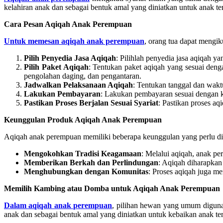
kelahiran anak dan sebagai bentuk amal yang diniatkan untuk anak te
Cara Pesan Aqiqah Anak Perempuan
Untuk memesan aqiqah anak perempuan
, orang tua dapat mengik
Pilih Penyedia Jasa Aqiqah
: Pilihlah penyedia jasa aqiqah y
Pilih Paket Aqiqah
: Tentukan paket aqiqah yang sesuai den
pengolahan daging, dan pengantaran.
Jadwalkan Pelaksanaan Aqiqah
: Tentukan tanggal dan wakt
Lakukan Pembayaran
: Lakukan pembayaran sesuai dengan k
Pastikan Proses Berjalan Sesuai Syariat
: Pastikan proses aq
Keunggulan Produk Aqiqah Anak Perempuan
Aqiqah anak perempuan memiliki beberapa keunggulan yang perlu di
Mengokohkan Tradisi Keagamaan
: Melalui aqiqah, anak pe
Memberikan Berkah dan Perlindungan
: Aqiqah diharapka
Menghubungkan dengan Komunitas
: Proses aqiqah juga 
Memilih Kambing atau Domba untuk Aqiqah Anak Perempuan
Dalam aqiqah anak perempuan
, pilihan hewan yang umum diguna
anak dan sebagai bentuk amal yang diniatkan untuk kebaikan anak ter