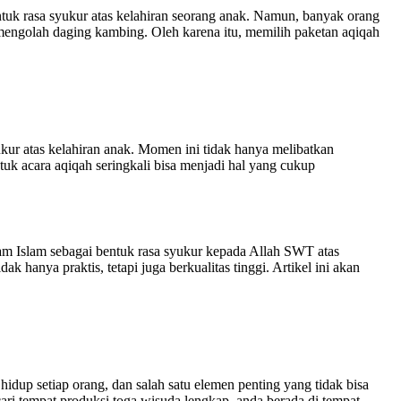
uk rasa syukur atas kelahiran seorang anak. Namun, banyak orang
 mengolah daging kambing. Oleh karena itu, memilih paketan aqiqah
kur atas kelahiran anak. Momen ini tidak hanya melibatkan
uk acara aqiqah seringkali bisa menjadi hal yang cukup
m Islam sebagai bentuk rasa syukur kepada Allah SWT atas
anya praktis, tetapi juga berkualitas tinggi. Artikel ini akan
p setiap orang, dan salah satu elemen penting yang tidak bisa
ari tempat produksi toga wisuda lengkap, anda berada di tempat …