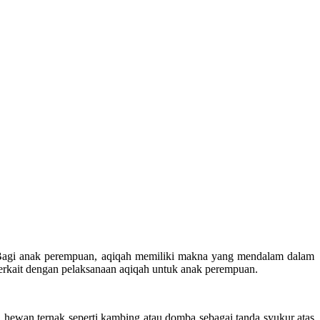
. Bagi anak perempuan, aqiqah memiliki makna yang mendalam dalam
terkait dengan pelaksanaan aqiqah untuk anak perempuan.
 hewan ternak seperti kambing atau domba sebagai tanda syukur atas