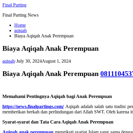
Skip
Final Parting
to
Final Parting News
content
Home
aqiqah
Biaya Aqiqah Anak Perempuan
Biaya Aqiqah Anak Perempuan
aqiqah
·
July 30, 2024
August 1, 2024
Biaya Aqiqah Anak Perempuan
081110453
Memahami Pentingnya Aqiqah bagi Anak Perempuan
https://news.finalpartings.com/
Aqiqah adalah salah satu tradisi 
memberikan berkah dan perlindungan dari Allah SWT. Oleh karena it
Syarat-syarat dan Tata Cara Aqiqah Anak Perempuan
Aqiqah anak perempuan
mengikuti syariat Islam yang sama dengan