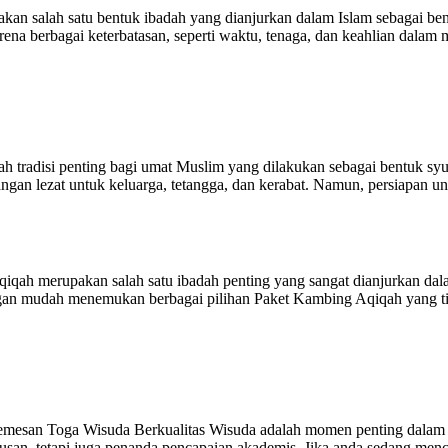
n salah satu bentuk ibadah yang dianjurkan dalam Islam sebagai bent
ena berbagai keterbatasan, seperti waktu, tenaga, dan keahlian dalam
 tradisi penting bagi umat Muslim yang dilakukan sebagai bentuk syu
gan lezat untuk keluarga, tetangga, dan kerabat. Namun, persiapan unt
h merupakan salah satu ibadah penting yang sangat dianjurkan dala
n mudah menemukan berbagai pilihan Paket Kambing Aqiqah yang tidak h
san Toga Wisuda Berkualitas Wisuda adalah momen penting dalam hidu
usan, tetapi juga penanda pencapaian akademis. Jika anda sedang menc