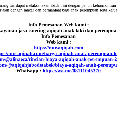
ang tua dapat melaksanakan ibadah ini dengan penuh keharmonisan d
erjalan dengan lancar dan bermanfaat bagi anak perempuan serta k
Info Pemesanan Web kami :
ayanan jasa catering aqiqah anak laki dan perempu
Info Pemesanan
Web kami :
https://nur-aqiqah.com
tps://nur-aqiqah.com/harga-aqiqah-anak-perempuan.h
om/@alinaeca/rincian-biaya-aqiqah-anak-perempuan-
com/@aqiqahjabodetabek/biaya-aqiqah-anak-peremp
Whatsapp :
https://wa.me/08111045370