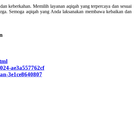
an keberkahan. Memilih layanan aqiqah yang terpercaya dan sesuai
eluarga. Semoga aqiqah yang Anda laksanakan membawa kebaikan dan
an
tml
2024-ae3a557762cf
uan-3e1ce8640807