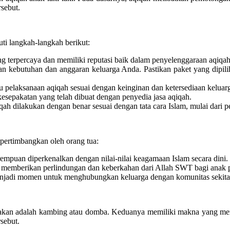
rsebut.
uti langkah-langkah berikut:
ang terpercaya dan memiliki reputasi baik dalam penyelenggaraan aqiqah 
gan kebutuhan dan anggaran keluarga Anda. Pastikan paket yang dipil
u pelaksanaan aqiqah sesuai dengan keinginan dan ketersediaan keluar
esepakatan yang telah dibuat dengan penyedia jasa aqiqah.
iqah dilakukan dengan benar sesuai dengan tata cara Islam, mulai dari
pertimbangkan oleh orang tua:
rempuan diperkenalkan dengan nilai-nilai keagamaan Islam secara dini.
n memberikan perlindungan dan keberkahan dari Allah SWT bagi anak
menjadi momen untuk menghubungkan keluarga dengan komunitas sekita
kan adalah kambing atau domba. Keduanya memiliki makna yang mend
sebut.