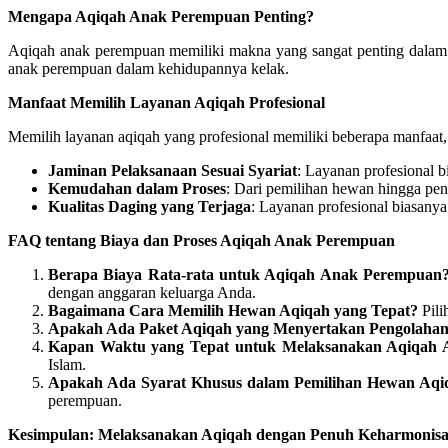
Mengapa Aqiqah Anak Perempuan Penting?
Aqiqah anak perempuan memiliki makna yang sangat penting dalam I
anak perempuan dalam kehidupannya kelak.
Manfaat Memilih Layanan Aqiqah Profesional
Memilih layanan aqiqah yang profesional memiliki beberapa manfaat, 
Jaminan Pelaksanaan Sesuai Syariat
: Layanan profesional b
Kemudahan dalam Proses
: Dari pemilihan hewan hingga pe
Kualitas Daging yang Terjaga
: Layanan profesional biasanya
FAQ tentang Biaya dan Proses Aqiqah Anak Perempuan
Berapa Biaya Rata-rata untuk Aqiqah Anak Perempuan
dengan anggaran keluarga Anda.
Bagaimana Cara Memilih Hewan Aqiqah yang Tepat?
Pili
Apakah Ada Paket Aqiqah yang Menyertakan Pengolahan
Kapan Waktu yang Tepat untuk Melaksanakan Aqiqah
Islam.
Apakah Ada Syarat Khusus dalam Pemilihan Hewan Aq
perempuan.
Kesimpulan: Melaksanakan Aqiqah dengan Penuh Keharmonis