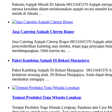
Paketan Aqiqah Murah Di Jakarta 08111045370 Aqiqah merupaka
merasa kesulitan dalam melaksanakan aqiqah secara mandiri kar
murah di Jakarta …
Jasa Catering Aqiqah Citerep Bogor
Jasa Catering Aqiqah Citerep Bogor 08111045370 Aqiqah adalah
penyembelihan kambing atau domba, tetapi juga penyajian hidan
membingungkan. Oleh karena itu, …
Paket Kambing Aqiqah Di Bekasi Margajaya
Paket Kambing Aqiqah Di Bekasi Margajaya 08111045370 Aqiqa
kelahiran seorang anak. Di Bekasi Margajaya, Anda dapat denga
membahas mengapa …
Tempat Produksi Toga Wisuda Lengkap
Tempat Produksi Toga Wisuda Lengkap: Panduan dan Cara Meme
dipisahkan adalah toga wisuda. Toga bukan hanya simbol kelul