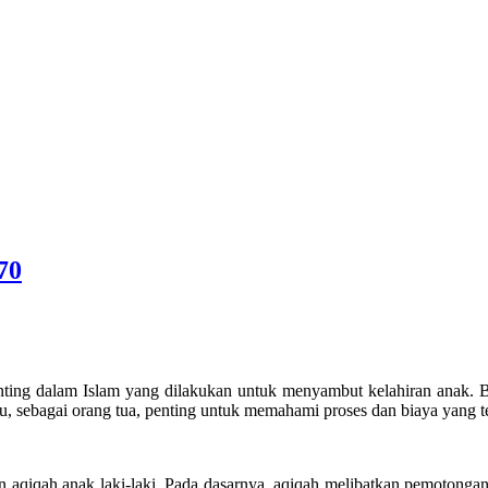
70
penting dalam Islam yang dilakukan untuk menyambut kelahiran anak
u, sebagai orang tua, penting untuk memahami proses dan biaya yang 
 aqiqah anak laki-laki. Pada dasarnya, aqiqah melibatkan pemotongan