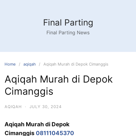
Skip
to
content
Final Parting
Final Parting News
Home
aqiqah
Aqiqah Murah di Depok Cimanggis
Aqiqah Murah di Depok
Cimanggis
AQIQAH
·
JULY 30, 2024
Aqiqah Murah di Depok
Cimanggis
08111045370