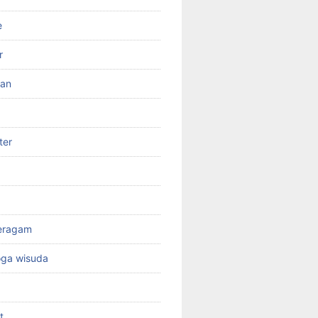
e
r
ran
ter
seragam
oga wisuda
t