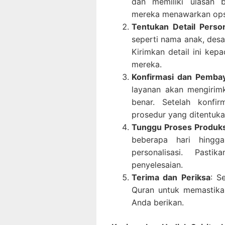
dan memiliki ulasan b
mereka menawarkan opsi
Tentukan Detail Person
seperti nama anak, desa
Kirimkan detail ini kep
mereka.
Konfirmasi dan Pemba
layanan akan mengirim
benar. Setelah konfi
prosedur yang ditentuka
Tunggu Proses Produks
beberapa hari hingg
personalisasi. Pas
penyelesaian.
Terima dan Periksa
: S
Quran untuk memastika
Anda berikan.