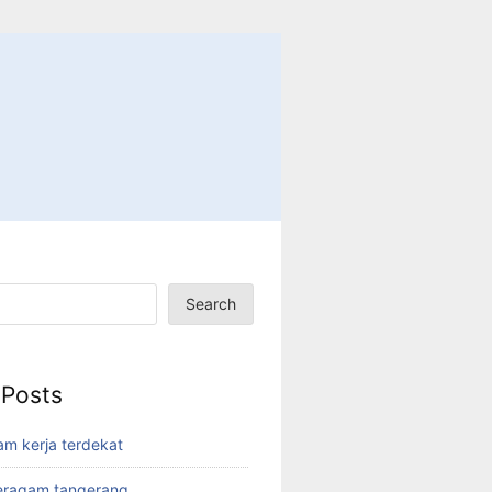
Search
 Posts
am kerja terdekat
eragam tangerang