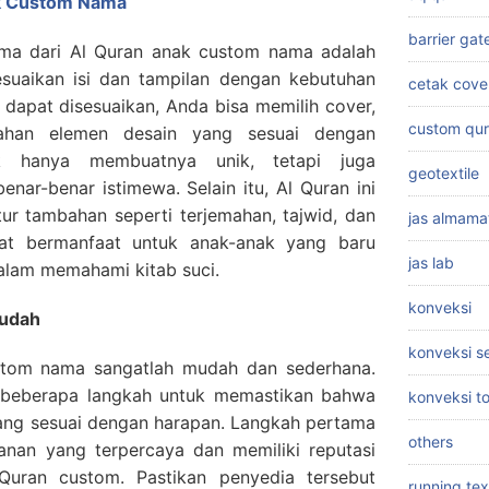
k Custom Nama
barrier gat
ama dari Al Quran anak custom nama adalah
uaikan isi dan tampilan dengan kebutuhan
cetak cove
 dapat disesuaikan, Anda bisa memilih cover,
custom qu
ahan elemen desain yang sesuai dengan
ak hanya membuatnya unik, tetapi juga
geotextile
nar-benar istimewa. Selain itu, Al Quran ini
itur tambahan seperti terjemahan, tajwid, dan
jas almama
gat bermanfaat untuk anak-anak yang baru
jas lab
alam memahami kitab suci.
konveksi
Mudah
konveksi 
tom nama sangatlah mudah dan sederhana.
 beberapa langkah untuk memastikan bahwa
konveksi t
ng sesuai dengan harapan. Langkah pertama
others
anan yang terpercaya dan memiliki reputasi
uran custom. Pastikan penyedia tersebut
running tex