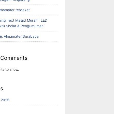
lmamater terdekat
ing Text Masjid Murah | LED
aktu Sholat & Pengumuman
as Almamater Surabaya
 Comments
ts to show.
es
 2025