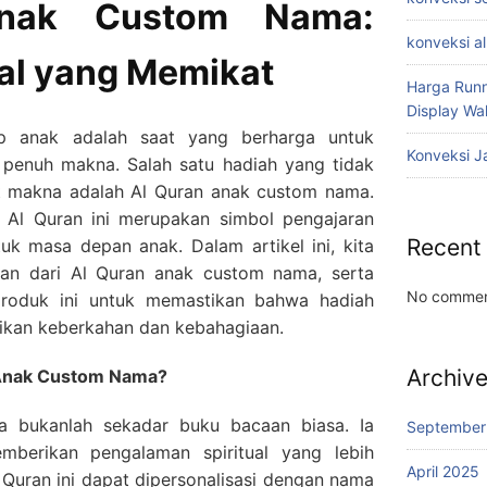
nak Custom Nama:
konveksi a
ual yang Memikat
Harga Runn
Display W
p anak adalah saat yang berharga untuk
Konveksi J
 penuh makna. Salah satu hadiah yang tidak
at makna adalah Al Quran anak custom nama.
, Al Quran ini merupakan simbol pengajaran
Recent
k masa depan anak. Dalam artikel ini, kita
han dari Al Quran anak custom nama, serta
No commen
roduk ini untuk memastikan bahwa hadiah
ikan keberkahan dan kebahagiaan.
Archiv
 Anak Custom Nama?
 bukanlah sekadar buku bacaan biasa. Ia
September
mberikan pengalaman spiritual yang lebih
April 2025
l Quran ini dapat dipersonalisasi dengan nama