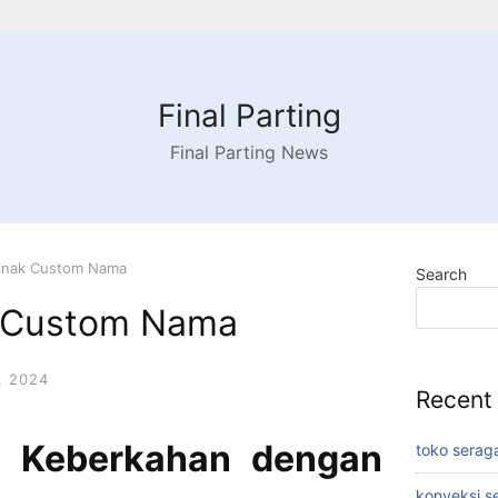
Final Parting
Final Parting News
Anak Custom Nama
Search
k Custom Nama
, 2024
Recent
n Keberkahan dengan
toko serag
konveksi s