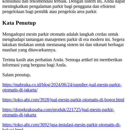
konsultasi dan rekomendasi terbaik. Dengan sistem ini, Anda dapat
meningkatkan pengalaman parkir bagi pengguna dan efisiensi
pengelolaan bagi pemilik atau pengelola area parkir.
Kata Penutup
Mengadopsi mesin parkir otomatis adalah langkah cerdas untuk
menghadapi tantangan manajemen parkir di era modern ini. Segera
lakukan tindakan untuk memasang sistem ini dan nikmati berbagai
manfaat yang ditawarkannya.
Terima kasih atas perhatian Anda. Semoga artikel ini memberikan
informasi yang berguna bagi Anda.
Salam penutup,
https://mabruka.co.id/blog/2024/06/24/supplier-jual-mesin-parkir-
otomatis-di-jakarta/
https://toko-abi.com/3928/jual-mesin-parkir-otomatis-di-bogor.html
https://dongkrakusaha.com/produk/221725/jual-mesin-parkir-
otomatis-di-jakarta
https://toko-abi.com/3692/jasa-instalasi-mesin-parkir-otomatis-di-
bekasi.html