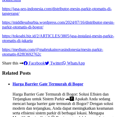
https://jasa-seo-indonesia.com/distributor-mesin-parkir-otomatis-di-
tangerang/
https://middlesuburbia.wordpress.com/2024/07/16/distributor-mesin-
parkir-otomatis-di-bogor/
https://tokoabi.biz.id/2/ARTICLES/3805/jasa-instalasi-mesin-parkir-
otomatis-di-jakarta
https://medium.com/@mabrukainovasindonesia/mesin-parkir-
otomatis-82f83692762c
Share this
Facebook
Twitter
WhatsApp
Related Posts
Harga Barrier Gate Termurah di Bogor
Harga Barrier Gate Termurah di Bogor: Solusi Efisien dan
Terjangkau untuk Sistem Parkir 🚗🅿️ Apakah Anda sedang
mencari harga barrier gate termurah di Bogor? Dengan solusi
modern dan terjangkau, Anda dapat meningkatkan keamanan
serta efisiensi sistem parkir di berbagai lokasi. Mengapa