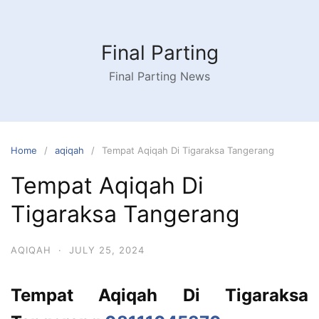
Skip
to
content
Final Parting
Final Parting News
Home
aqiqah
Tempat Aqiqah Di Tigaraksa Tangerang
Tempat Aqiqah Di
Tigaraksa Tangerang
AQIQAH
·
JULY 25, 2024
Tempat Aqiqah Di Tigaraksa