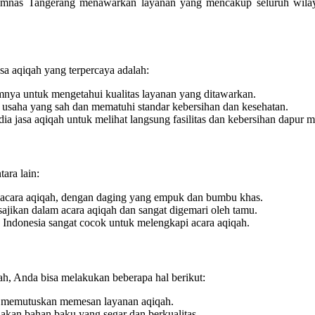
umnas Tangerang menawarkan layanan yang mencakup seluruh wilay
a aqiqah yang terpercaya adalah:
umnya untuk mengetahui kualitas layanan yang ditawarkan.
n usaha yang sah dan mematuhi standar kebersihan dan kesehatan.
a jasa aqiqah untuk melihat langsung fasilitas dan kebersihan dapur m
ara lain:
 acara aqiqah, dengan daging yang empuk dan bumbu khas.
jikan dalam acara aqiqah dan sangat digemari oleh tamu.
ndonesia sangat cocok untuk melengkapi acara aqiqah.
h, Anda bisa melakukan beberapa hal berikut:
 memutuskan memesan layanan aqiqah.
akan bahan baku yang segar dan berkualitas.