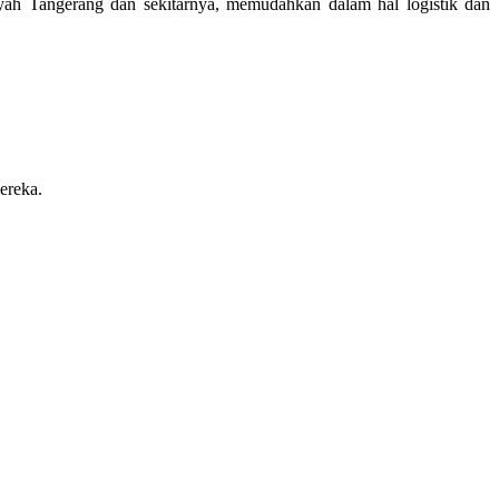
ah Tangerang dan sekitarnya, memudahkan dalam hal logistik dan
ereka.