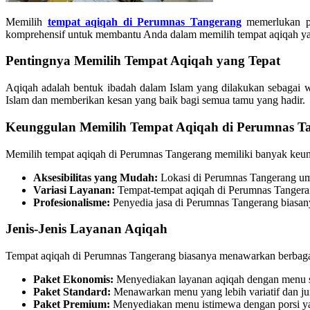
Memilih
tempat aqiqah di Perumnas Tangerang
memerlukan pe
komprehensif untuk membantu Anda dalam memilih tempat aqiqah ya
Pentingnya Memilih Tempat Aqiqah yang Tepat
Aqiqah adalah bentuk ibadah dalam Islam yang dilakukan sebagai wu
Islam dan memberikan kesan yang baik bagi semua tamu yang hadir.
Keunggulan Memilih Tempat Aqiqah di Perumnas T
Memilih tempat aqiqah di Perumnas Tangerang memiliki banyak keunt
Aksesibilitas yang Mudah:
Lokasi di Perumnas Tangerang um
Variasi Layanan:
Tempat-tempat aqiqah di Perumnas Tangeran
Profesionalisme:
Penyedia jasa di Perumnas Tangerang biasan
Jenis-Jenis Layanan Aqiqah
Tempat aqiqah di Perumnas Tangerang biasanya menawarkan berbagai 
Paket Ekonomis:
Menyediakan layanan aqiqah dengan menu se
Paket Standard:
Menawarkan menu yang lebih variatif dan ju
Paket Premium:
Menyediakan menu istimewa dengan porsi yan