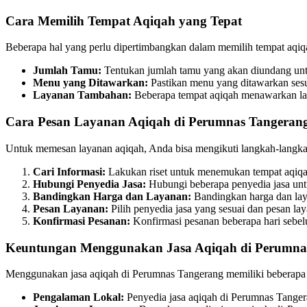
Cara Memilih Tempat Aqiqah yang Tepat
Beberapa hal yang perlu dipertimbangkan dalam memilih tempat aqiqah
Jumlah Tamu:
Tentukan jumlah tamu yang akan diundang unt
Menu yang Ditawarkan:
Pastikan menu yang ditawarkan sesu
Layanan Tambahan:
Beberapa tempat aqiqah menawarkan lay
Cara Pesan Layanan Aqiqah di Perumnas Tangeran
Untuk memesan layanan aqiqah, Anda bisa mengikuti langkah-langka
Cari Informasi:
Lakukan riset untuk menemukan tempat aqiqa
Hubungi Penyedia Jasa:
Hubungi beberapa penyedia jasa unt
Bandingkan Harga dan Layanan:
Bandingkan harga dan lay
Pesan Layanan:
Pilih penyedia jasa yang sesuai dan pesan l
Konfirmasi Pesanan:
Konfirmasi pesanan beberapa hari sebel
Keuntungan Menggunakan Jasa Aqiqah di Perumna
Menggunakan jasa aqiqah di Perumnas Tangerang memiliki beberapa k
Pengalaman Lokal:
Penyedia jasa aqiqah di Perumnas Tanger