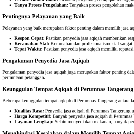
Tanya Proses Pengolahan:
Tanyakan proses pengolahan maka
Pentingnya Pelayanan yang Baik
Pelayanan yang baik merupakan faktor penting dalam memilih jasa aqi
Respon Cepat:
Pastikan penyedia jasa aqiqah memberikan res
Keramahan Staf:
Keramahan dan profesionalisme staf sangat
Tepat Waktu:
Pastikan penyedia jasa aqiqah memiliki reputas
Pengalaman Penyedia Jasa Aqiqah
Pengalaman penyedia jasa aqiqah juga merupakan faktor penting da
permintaan pelanggan.
Keunggulan Tempat Aqiqah di Perumnas Tangerang
Beberapa keunggulan tempat aqiqah di Perumnas Tangerang antara la
Kualitas Rasa:
Penyedia jasa aqiqah di Perumnas Tangerang u
Harga Kompetitif:
Banyak penyedia jasa aqiqah di Perumnas 
Layanan Lengkap:
Selain menyediakan makanan, banyak peny
Menghindari Kesalahan dalam Memilih Tempat Aqi