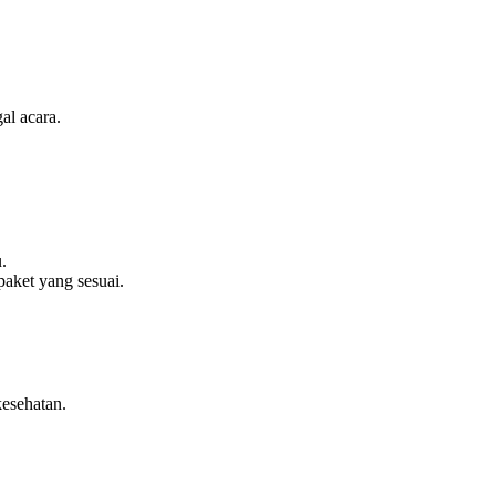
al acara.
.
aket yang sesuai.
kesehatan.