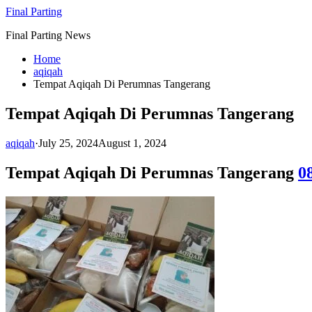
Skip
Final Parting
to
Final Parting News
content
Home
aqiqah
Tempat Aqiqah Di Perumnas Tangerang
Tempat Aqiqah Di Perumnas Tangerang
aqiqah
·
July 25, 2024
August 1, 2024
Tempat Aqiqah Di Perumnas Tangerang
0