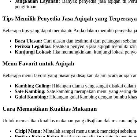
Jangkauan Layanan:
Banyak penyedia jasa aqiqah di Per
pengiriman.
Tips Memilih Penyedia Jasa Aqiqah yang Terpercaya
Beberapa tips yang dapat membantu Anda dalam memilih penyedia jas
Baca Ulasan:
Cari ulasan dan testimoni dari pelanggan sebel
Periksa Legalitas:
Pastikan penyedia jasa aqiqah memiliki izi
Kunjungi Lokasi:
Jika memungkinkan, kunjungi lokasi penyedi
Menu Favorit untuk Aqiqah
Beberapa menu favorit yang biasanya disajikan dalam acara aqiqah ant
Kambing Guling:
Hidangan utama yang sangat disukai dalam
Sate Kambing:
Sate kambing merupakan menu yang sering disa
Gulai Kambing:
Hidangan gulai kambing dengan bumbu khas I
Cara Memastikan Kualitas Makanan
Untuk memastikan kualitas makanan yang disajikan dalam acara aqiqa
Cicipi Menu:
Mintalah sampel menu untuk mencicipi sebelum
Periksa Bahan Baku:
Pastikan penyedia jasa aqiqah menggun