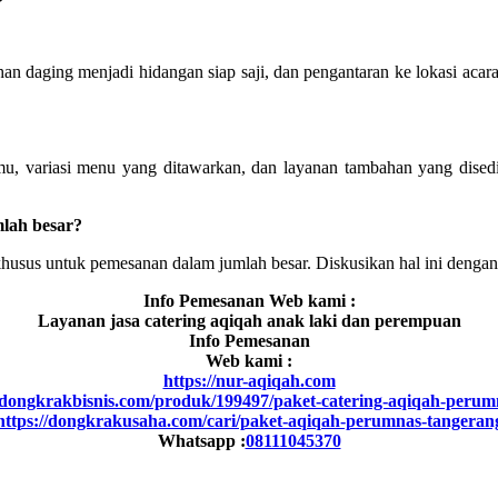
 daging menjadi hidangan siap saji, dan pengantaran ke lokasi acara
mu, variasi menu yang ditawarkan, dan layanan tambahan yang disedi
lah besar?
usus untuk pemesanan dalam jumlah besar. Diskusikan hal ini dengan
Info Pemesanan Web kami :
Layanan jasa catering aqiqah anak laki dan perempuan
Info Pemesanan
Web kami :
https://nur-aqiqah.com
a.dongkrakbisnis.com/produk/199497/paket-catering-aqiqah-perum
https://dongkrakusaha.com/cari/paket-aqiqah-perumnas-tangeran
Whatsapp :
08111045370