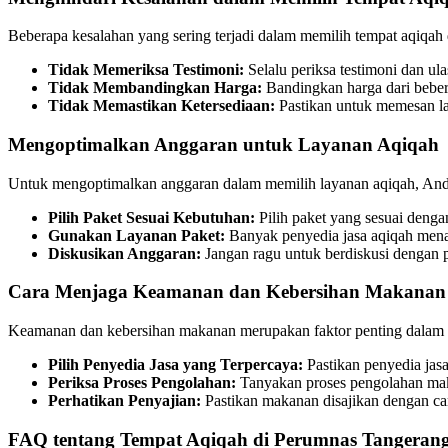
Beberapa kesalahan yang sering terjadi dalam memilih tempat aqiqah 
Tidak Memeriksa Testimoni:
Selalu periksa testimoni dan u
Tidak Membandingkan Harga:
Bandingkan harga dari beber
Tidak Memastikan Ketersediaan:
Pastikan untuk memesan lay
Mengoptimalkan Anggaran untuk Layanan Aqiqah
Untuk mengoptimalkan anggaran dalam memilih layanan aqiqah, Anda
Pilih Paket Sesuai Kebutuhan:
Pilih paket yang sesuai deng
Gunakan Layanan Paket:
Banyak penyedia jasa aqiqah mena
Diskusikan Anggaran:
Jangan ragu untuk berdiskusi dengan 
Cara Menjaga Keamanan dan Kebersihan Makanan
Keamanan dan kebersihan makanan merupakan faktor penting dalam aca
Pilih Penyedia Jasa yang Terpercaya:
Pastikan penyedia jasa
Periksa Proses Pengolahan:
Tanyakan proses pengolahan maka
Perhatikan Penyajian:
Pastikan makanan disajikan dengan ca
FAQ tentang Tempat Aqiqah di Perumnas Tangeran