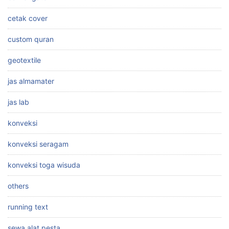
cetak cover
custom quran
geotextile
jas almamater
jas lab
konveksi
konveksi seragam
konveksi toga wisuda
others
running text
sewa alat pesta