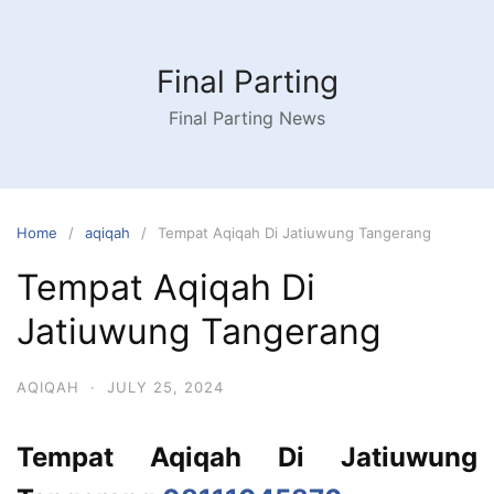
Skip
to
content
Final Parting
Final Parting News
Home
aqiqah
Tempat Aqiqah Di Jatiuwung Tangerang
Tempat Aqiqah Di
Jatiuwung Tangerang
AQIQAH
·
JULY 25, 2024
Tempat Aqiqah Di Jatiuwung