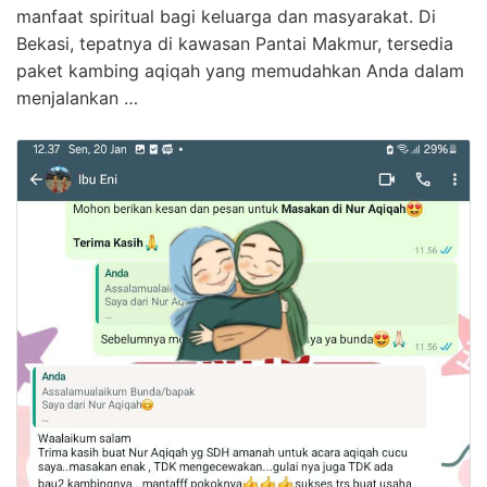
manfaat spiritual bagi keluarga dan masyarakat. Di
Bekasi, tepatnya di kawasan Pantai Makmur, tersedia
paket kambing aqiqah yang memudahkan Anda dalam
menjalankan …