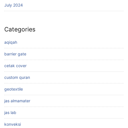
July 2024
Categories
aqiqah
barrier gate
cetak cover
custom quran
geotextile
jas almamater
jas lab
konveksi