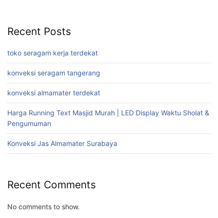
Recent Posts
toko seragam kerja terdekat
konveksi seragam tangerang
konveksi almamater terdekat
Harga Running Text Masjid Murah | LED Display Waktu Sholat &
Pengumuman
Konveksi Jas Almamater Surabaya
Recent Comments
No comments to show.