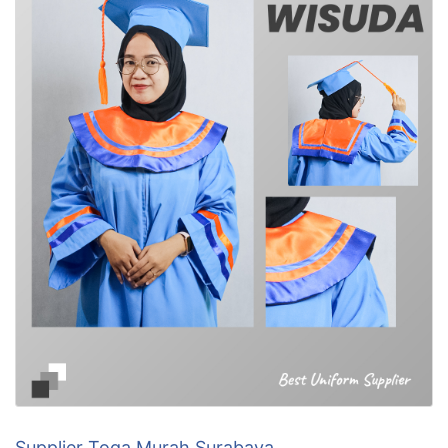
Supplier Toga Murah Surabaya