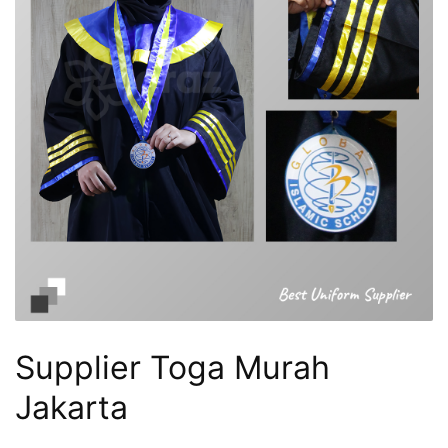
Supplier Toga Murah
Jakarta