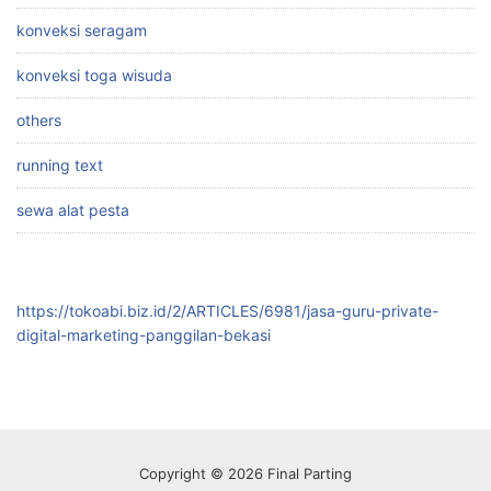
konveksi seragam
konveksi toga wisuda
others
running text
sewa alat pesta
https://tokoabi.biz.id/2/ARTICLES/6981/jasa-guru-private-
digital-marketing-panggilan-bekasi
Copyright © 2026 Final Parting