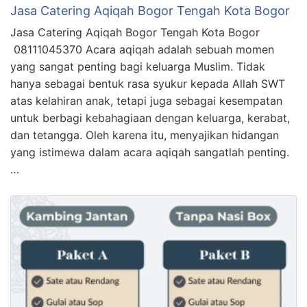
Jasa Catering Aqiqah Bogor Tengah Kota Bogor
Jasa Catering Aqiqah Bogor Tengah Kota Bogor
08111045370 Acara aqiqah adalah sebuah momen
yang sangat penting bagi keluarga Muslim. Tidak
hanya sebagai bentuk rasa syukur kepada Allah SWT
atas kelahiran anak, tetapi juga sebagai kesempatan
untuk berbagi kebahagiaan dengan keluarga, kerabat,
dan tetangga. Oleh karena itu, menyajikan hidangan
yang istimewa dalam acara aqiqah sangatlah penting.
…