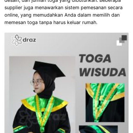
desain, dan jumlah toga yang dibutuhkan. Beberapa
supplier juga menawarkan sistem pemesanan secara
online, yang memudahkan Anda dalam memilih dan
memesan toga tanpa harus keluar rumah.