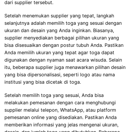
dari supplier tersebut.
Setelah menemukan supplier yang tepat, langkah
selanjutnya adalah memilih toga yang sesuai dengan
ukuran dan desain yang Anda inginkan. Biasanya,
supplier menyediakan berbagai pilihan ukuran yang
bisa disesuaikan dengan postur tubuh Anda. Pastikan
Anda memilih ukuran yang tepat agar toga dapat
digunakan dengan nyaman saat acara wisuda. Selain
itu, beberapa supplier juga menawarkan pilihan desain
yang bisa dipersonalisasi, seperti logo atau nama
institusi yang bisa dicetak di toga.
Setelah memilih toga yang sesuai, Anda bisa
melakukan pemesanan dengan cara menghubungi
supplier melalui telepon, WhatsApp, atau platform
pemesanan online yang disediakan. Pastikan Anda
memberikan informasi yang jelas mengenai ukuran,