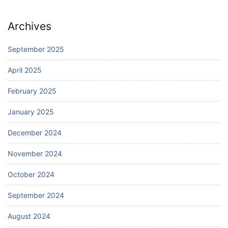
Archives
September 2025
April 2025
February 2025
January 2025
December 2024
November 2024
October 2024
September 2024
August 2024