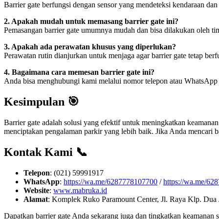
Barrier gate berfungsi dengan sensor yang mendeteksi kendaraan dan
2. Apakah mudah untuk memasang barrier gate ini?
Pemasangan barrier gate umumnya mudah dan bisa dilakukan oleh tim
3. Apakah ada perawatan khusus yang diperlukan?
Perawatan rutin dianjurkan untuk menjaga agar barrier gate tetap ber
4. Bagaimana cara memesan barrier gate ini?
Anda bisa menghubungi kami melalui nomor telepon atau WhatsApp ya
Kesimpulan 🎯
Barrier gate adalah solusi yang efektif untuk meningkatkan keamanan 
menciptakan pengalaman parkir yang lebih baik. Jika Anda mencari ba
Kontak Kami 📞
Telepon
: (021) 59991917
WhatsApp
:
https://wa.me/6287778107700
/
https://wa.me/62
Website
:
www.mabruka.id
Alamat
: Komplek Ruko Paramount Center, Jl. Raya Klp. Dua
Dapatkan barrier gate Anda sekarang juga dan tingkatkan keamanan 