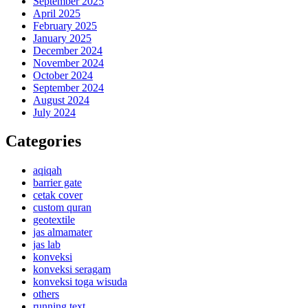
September 2025
April 2025
February 2025
January 2025
December 2024
November 2024
October 2024
September 2024
August 2024
July 2024
Categories
aqiqah
barrier gate
cetak cover
custom quran
geotextile
jas almamater
jas lab
konveksi
konveksi seragam
konveksi toga wisuda
others
running text