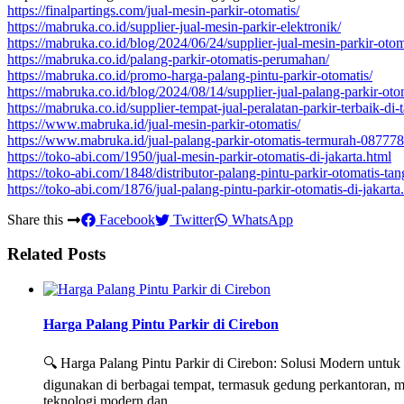
https://finalpartings.com/jual-mesin-parkir-otomatis/
https://mabruka.co.id/supplier-jual-mesin-parkir-elektronik/
https://mabruka.co.id/blog/2024/06/24/supplier-jual-mesin-parkir-otoma
https://mabruka.co.id/palang-parkir-otomatis-perumahan/
https://mabruka.co.id/promo-harga-palang-pintu-parkir-otomatis/
https://mabruka.co.id/blog/2024/08/14/supplier-jual-palang-parkir-oto
https://mabruka.co.id/supplier-tempat-jual-peralatan-parkir-terbaik-di-
https://www.mabruka.id/jual-mesin-parkir-otomatis/
https://www.mabruka.id/jual-palang-parkir-otomatis-termurah-08777
https://toko-abi.com/1950/jual-mesin-parkir-otomatis-di-jakarta.html
https://toko-abi.com/1848/distributor-palang-pintu-parkir-otomatis-ta
https://toko-abi.com/1876/jual-palang-pintu-parkir-otomatis-di-jakarta
Share this
Facebook
Twitter
WhatsApp
Related Posts
Harga Palang Pintu Parkir di Cirebon
🔍 Harga Palang Pintu Parkir di Cirebon: Solusi Modern untuk 
digunakan di berbagai tempat, termasuk gedung perkantoran, m
teknologi modern dan …