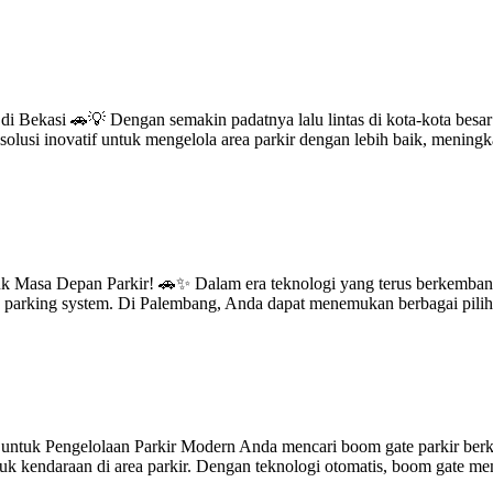
i Bekasi 🚗💡 Dengan semakin padatnya lalu lintas di kota-kota besar 
solusi inovatif untuk mengelola area parkir dengan lebih baik, meni
uk Masa Depan Parkir! 🚗✨ Dalam era teknologi yang terus berkembang
ss parking system. Di Palembang, Anda dapat menemukan berbagai pili
ntuk Pengelolaan Parkir Modern Anda mencari boom gate parkir berkual
suk kendaraan di area parkir. Dengan teknologi otomatis, boom gate m