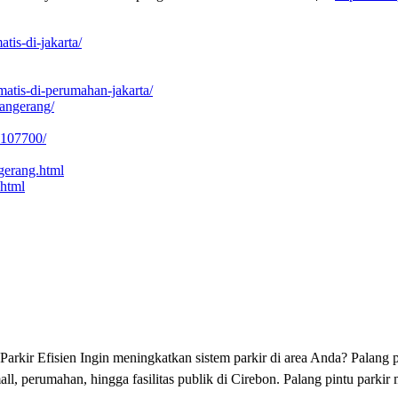
tis-di-jakarta/
matis-di-perumahan-jakarta/
tangerang/
8107700/
ngerang.html
.html
Parkir Efisien Ingin meningkatkan sistem parkir di area Anda? Palang p
all, perumahan, hingga fasilitas publik di Cirebon. Palang pintu par