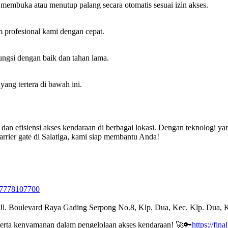
 membuka atau menutup palang secara otomatis sesuai izin akses.
 profesional kami dengan cepat.
fungsi dengan baik dan tahan lama.
ng tertera di bawah ini.
dan efisiensi akses kendaraan di berbagai lokasi. Dengan teknologi ya
rrier gate di Salatiga, kami siap membantu Anda!
87778107700
 Jl. Boulevard Raya Gading Serpong No.8, Klp. Dua, Kec. Klp. Dua,
serta kenyamanan dalam pengelolaan akses kendaraan! 🚀🔑
https://fin