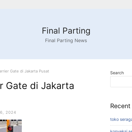
Final Parting
Final Parting News
arrier Gate di Jakarta Pusat
Search
r Gate di Jakarta
Recent
6, 2024
toko serag
konveksi s