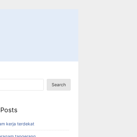
Search
 Posts
am kerja terdekat
eragam tangerang