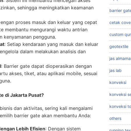
an
: Sistem ini membantu mencegah akses
iizinkan, sehingga meningkatkan keamanan
barrier gat
Dengan proses masuk dan keluar yang cepat
cetak cove
ate membantu mengurangi waktu antrian
custom qu
an kenyamanan pengguna.
at
: Setiap kendaraan yang masuk dan keluar
geotextile
engelola dalam melakukan analisis dan
jas almama
l
: Barrier gate dapat dioperasikan dengan
jas lab
rtu akses, tiket, atau aplikasi mobile, sesuai
guna.
konveksi
konveksi 
e di Jakarta Pusat?
konveksi t
bisnis dan aktivitas, sering kali mengalami
emilih barrier gate akan membantu Anda:
others
dengan Lebih Efisien
: Dengan sistem
running tex