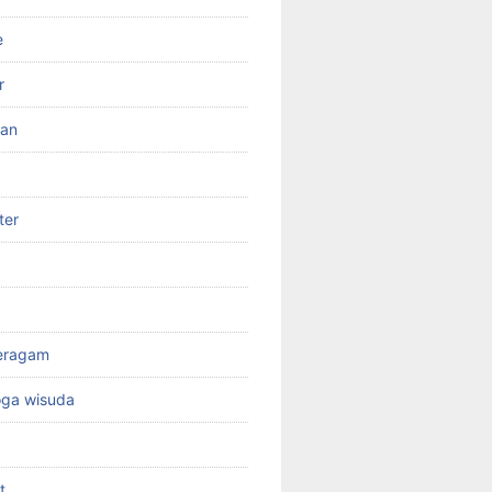
e
r
ran
ter
seragam
oga wisuda
t