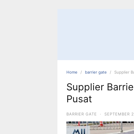
Skip
to
content
Home
barrier gate
Supplier B
Supplier Barrie
Pusat
BARRIER GATE
·
SEPTEMBER 2