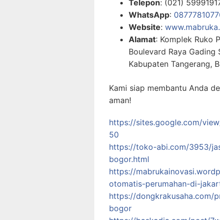
Telepon
: (021) 5999191
WhatsApp
:
0877781077
Website
:
www.mabruka.
Alamat
: Komplek Ruko P
Boulevard Raya Gading S
Kabupaten Tangerang, B
Kami siap membantu Anda deng
aman!
https://sites.google.com/vie
50
https://toko-abi.com/3953/jas
bogor.html
https://mabrukainovasi.wordp
otomatis-perumahan-di-jakar
https://dongkrakusaha.com/pr
bogor