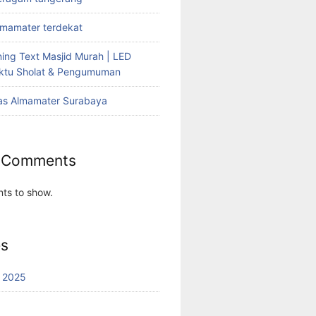
lmamater terdekat
ing Text Masjid Murah | LED
aktu Sholat & Pengumuman
as Almamater Surabaya
 Comments
ts to show.
es
 2025