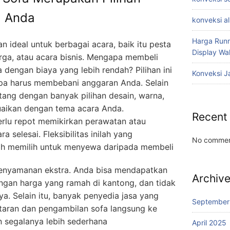
a Anda
konveksi a
Harga Runn
n ideal untuk berbagai acara, baik itu pesta
Display W
rga, atau acara bisnis. Mengapa membeli
dengan biaya yang lebih rendah? Pilihan ini
Konveksi J
a harus membebani anggaran Anda. Selain
atang dengan banyak pilihan desain, warna,
uaikan dengan tema acara Anda.
Recent
erlu repot memikirkan perawatan atau
 selesai. Fleksibilitas inilah yang
No commen
ih memilih untuk menyewa daripada membeli
nyamanan ekstra. Anda bisa mendapatkan
Archiv
engan harga yang ramah di kantong, dan tidak
a. Selain itu, banyak penyedia jasa yang
September
aran dan pengambilan sofa langsung ke
n segalanya lebih sederhana
April 2025