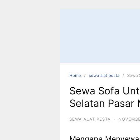
Skip
to
content
Home
sewa alat pesta
Sewa S
Sewa Sofa Unt
Selatan Pasar
SEWA ALAT PESTA
·
NOVEMBE
Mengapa Menyewa S