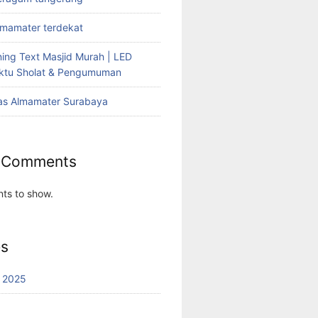
lmamater terdekat
ing Text Masjid Murah | LED
aktu Sholat & Pengumuman
as Almamater Surabaya
 Comments
ts to show.
es
 2025