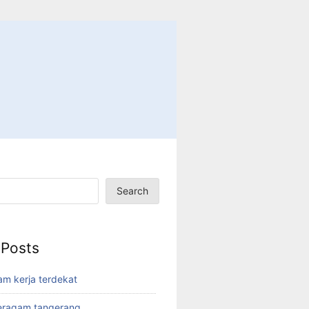
Search
 Posts
am kerja terdekat
eragam tangerang