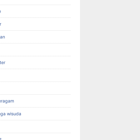
e
r
ran
ter
seragam
oga wisuda
t