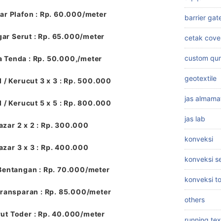
r Plafon : Rp. 60.000/meter
barrier gat
ar Serut : Rp. 65.000/meter
cetak cove
custom qu
a Tenda : Rp. 50.000,/meter
geotextile
 / Kerucut 3 x 3 : Rp. 500.000
jas almama
 / Kerucut 5 x 5 : Rp. 800.000
jas lab
azar 2 x 2 : Rp. 300.000
konveksi
azar 3 x 3 : Rp. 400.000
konveksi 
Bentangan : Rp. 70.000/meter
konveksi t
ransparan : Rp. 85.000/meter
others
ut Toder : Rp. 40.000/meter
running tex