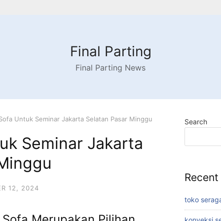
Final Parting
Final Parting News
ofa Untuk Seminar Jakarta Selatan Pasar Minggu
Search
uk Seminar Jakarta
 Minggu
Recent
R 12, 2024
toko serag
ofa Merupakan Pilihan
konveksi s