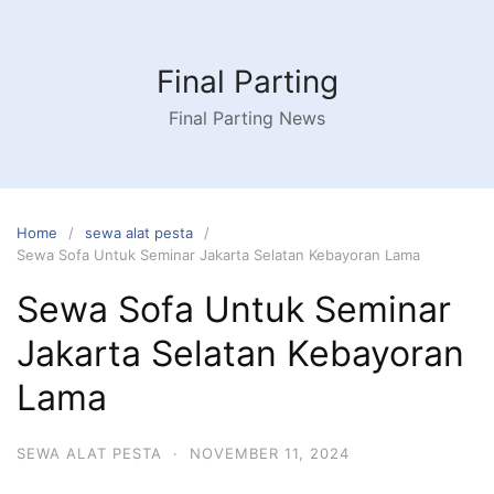
Skip
to
content
Final Parting
Final Parting News
Home
sewa alat pesta
Sewa Sofa Untuk Seminar Jakarta Selatan Kebayoran Lama
Sewa Sofa Untuk Seminar
Jakarta Selatan Kebayoran
Lama
SEWA ALAT PESTA
·
NOVEMBER 11, 2024