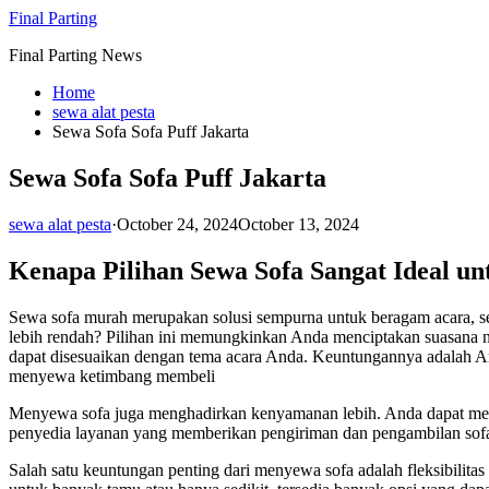
Skip
Final Parting
to
Final Parting News
content
Home
sewa alat pesta
Sewa Sofa Sofa Puff Jakarta
Sewa Sofa Sofa Puff Jakarta
sewa alat pesta
·
October 24, 2024
October 13, 2024
Kenapa Pilihan Sewa Sofa Sangat Ideal u
Sewa sofa murah merupakan solusi sempurna untuk beragam acara, se
lebih rendah? Pilihan ini memungkinkan Anda menciptakan suasana
dapat disesuaikan dengan tema acara Anda. Keuntungannya adalah Anda
menyewa ketimbang membeli
Menyewa sofa juga menghadirkan kenyamanan lebih. Anda dapat memper
penyedia layanan yang memberikan pengiriman dan pengambilan sofa
Salah satu keuntungan penting dari menyewa sofa adalah fleksibili