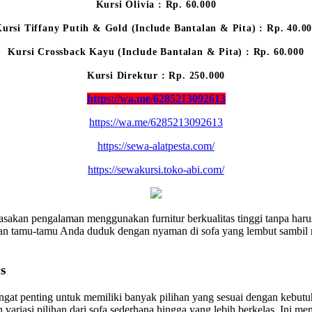
Kursi Olivia : Rp. 60.000
ursi Tiffany Putih & Gold (Include Bantalan & Pita) : Rp. 40.0
Kursi Crossback Kayu (Include Bantalan & Pita) : Rp. 60.000
Kursi Direktur : Rp. 250.000
https://wa.me/6285213092613
https://wa.me/6285213092613
https://sewa-alatpesta.com/
https://sewakursi.toko-abi.com/
akan pengalaman menggunakan furnitur berkualitas tinggi tanpa haru
n tamu-tamu Anda duduk dengan nyaman di sofa yang lembut sambil me
s
sangat penting untuk memiliki banyak pilihan yang sesuai dengan keb
n variasi pilihan dari sofa sederhana hingga yang lebih berkelas. In