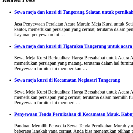
Sewa meja dan kursi di Tangerang Selatan untuk pernika
Jasa Penyewaan Peralatan Acara Murah: Meja Kursi untuk Seti
kantor, memerlukan persiapan yang cermat, terutama dalam pe
Layanan penyewaan ini …
Sewa meja dan kursi di Tigaraksa Tangerang untuk acara
Sewa Meja Kursi Berkualitas: Harga Bersahabat untuk Acara An
memerlukan persiapan yang matang, terutama dalam hal furnit
Penyewaan furnitur ini memberikan …
Sewa meja kursi di Kecamatan Neglasari Tangerang
Sewa Meja Kursi Berkualitas: Harga Bersahabat untuk Acara An
memerlukan persiapan yang cermat, terutama dalam memilih fu
Penyewaan furnitur ini memberi …
Penyewaan Tenda Pernikahan di Kecamatan Mauk, Kabu
Panduan Memilih Penyedia Sewa Tenda Pernikahan Murah yang 
beberapa langkah yang cermat, Anda bisa menemukan pilihan 