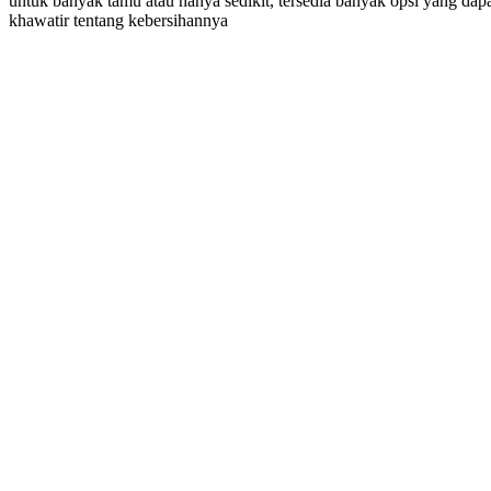
untuk banyak tamu atau hanya sedikit, tersedia banyak opsi yang dap
khawatir tentang kebersihannya