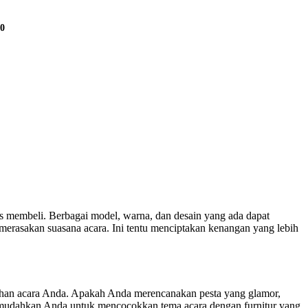
00
s membeli. Berbagai model, warna, dan desain yang ada dapat
rasakan suasana acara. Ini tentu menciptakan kenangan yang lebih
utuhan acara Anda. Apakah Anda merencanakan pesta yang glamor,
i memudahkan Anda untuk mencocokkan tema acara dengan furnitur yang