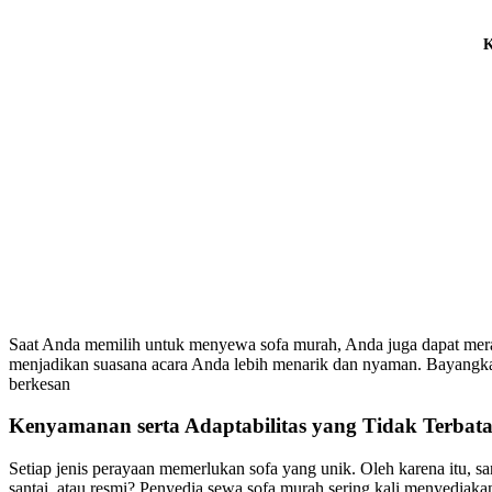
K
Saat Anda memilih untuk menyewa sofa murah, Anda juga dapat meras
menjadikan suasana acara Anda lebih menarik dan nyaman. Bayangka
berkesan
Kenyamanan serta Adaptabilitas yang Tidak Terbata
Setiap jenis perayaan memerlukan sofa yang unik. Oleh karena itu, 
santai, atau resmi? Penyedia sewa sofa murah sering kali menyediaka