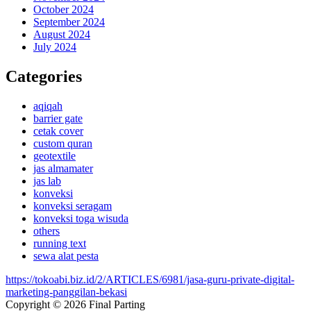
October 2024
September 2024
August 2024
July 2024
Categories
aqiqah
barrier gate
cetak cover
custom quran
geotextile
jas almamater
jas lab
konveksi
konveksi seragam
konveksi toga wisuda
others
running text
sewa alat pesta
https://tokoabi.biz.id/2/ARTICLES/6981/jasa-guru-private-digital-
marketing-panggilan-bekasi
Copyright © 2026 Final Parting