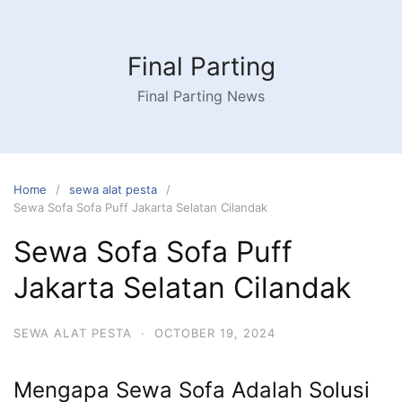
Skip
to
content
Final Parting
Final Parting News
Home
sewa alat pesta
Sewa Sofa Sofa Puff Jakarta Selatan Cilandak
Sewa Sofa Sofa Puff
Jakarta Selatan Cilandak
SEWA ALAT PESTA
·
OCTOBER 19, 2024
Mengapa Sewa Sofa Adalah Solusi